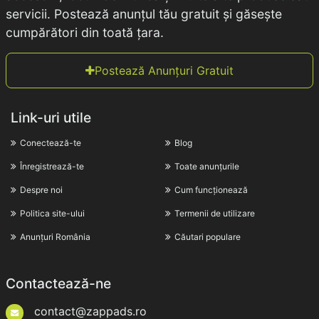
servicii. Postează anunțul tău gratuit și găsește
cumpărători din toată țara.
Postează Anunțuri Gratuit
Link-uri utile
Conectează-te
Blog
Înregistrează-te
Toate anunțurile
Despre noi
Cum funcționează
Politica site-ului
Termenii de utilizare
Anunțuri România
Căutari populare
Contactează-ne
contact@zappads.ro