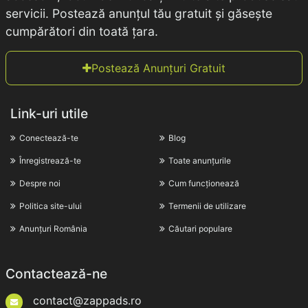
servicii. Postează anunțul tău gratuit și găsește
cumpărători din toată țara.
Postează Anunțuri Gratuit
Link-uri utile
Conectează-te
Blog
Înregistrează-te
Toate anunțurile
Despre noi
Cum funcționează
Politica site-ului
Termenii de utilizare
Anunțuri România
Căutari populare
Contactează-ne
contact@zappads.ro