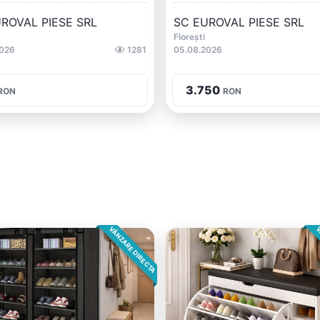
ROVAL PIESE SRL
SC EUROVAL PIESE SRL
Florești
2026
1281
05.08.2026
3.750
RON
RON
VÂNZARE DIRECTA
V