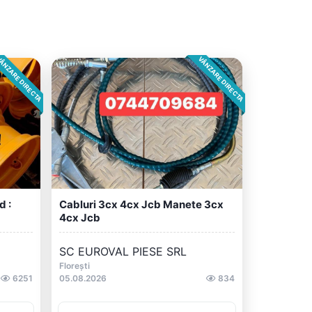
ÂNZARE DIRECTA
VÂNZARE DIRECTA
d :
Cabluri 3cx 4cx Jcb Manete 3cx
4cx Jcb
SC EUROVAL PIESE SRL
Florești
6251
05.08.2026
834