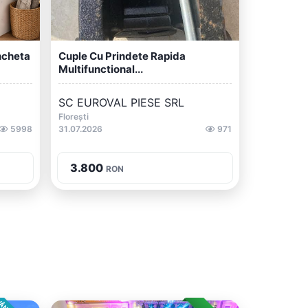
ncheta
Cuple Cu Prindete Rapida
Multifunctional...
SC EUROVAL PIESE SRL
Florești
5998
31.07.2026
971
3.800
RON