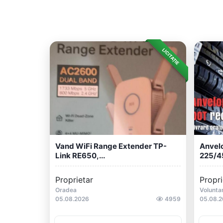
LICITAȚIE
Vand WiFi Range Extender TP-
Anvelo
Link RE650,...
225/45
Proprietar
Propri
Oradea
Volunta
05.08.2026
4959
05.08.