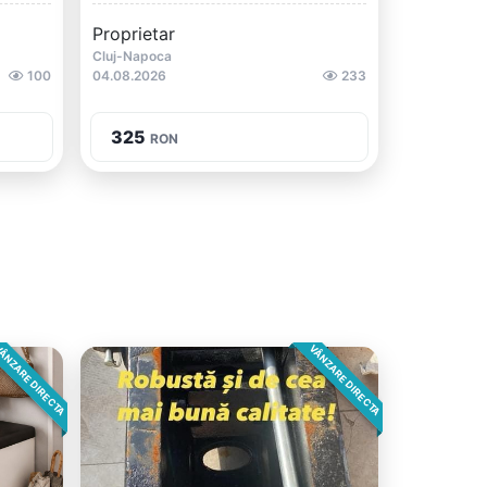
Proprietar
Cluj-Napoca
100
04.08.2026
233
325
RON
ÂNZARE DIRECTA
VÂNZARE DIRECTA