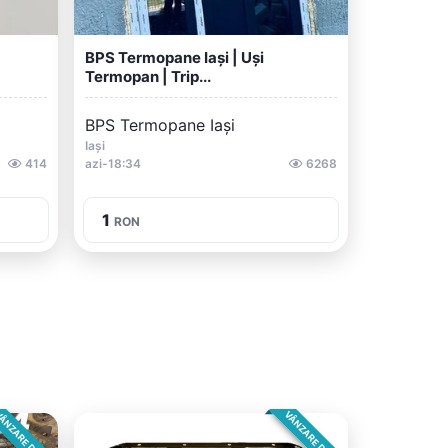
BPS Termopane Iași | Uși
Termopan | Trip...
BPS Termopane Iași
Iași
414
azi-18:34
6268
1
RON
ÂNZARE DIRECTA
VÂNZARE DIRECTA