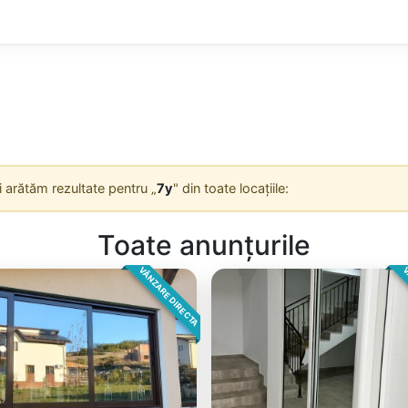
Îți arătăm rezultate pentru „
7y
" din toate locațiile:
Toate anunțurile
VÂNZARE DIRECTA
V