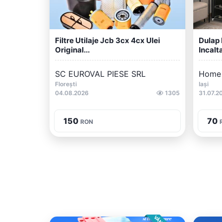
Filtre Utilaje Jcb 3cx 4cx Ulei
Dulap 
Original...
Incalt
SC EUROVAL PIESE SRL
Home
Florești
Iași
04.08.2026
1305
31.07.2
150
70
RON