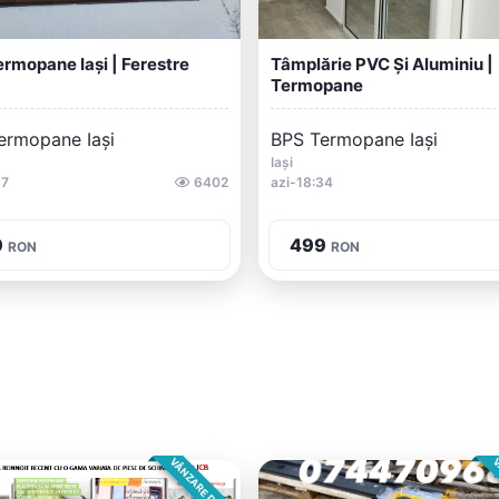
rmopane Iași | Ferestre
Tâmplărie PVC Și Aluminiu |
Termopane
ermopane Iași
BPS Termopane Iași
Iași
37
6402
azi-18:34
9
499
RON
RON
VÂNZARE DIRECTA
V