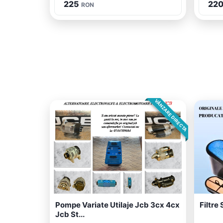
225
22
RON
VÂNZARE DIRECTA
Pompe Variate Utilaje Jcb 3cx 4cx
Filtre 
Jcb St...