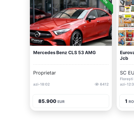
Mercedes Benz CLS 53 AMG
Eurova
Jcb
Proprietar
SC EU
Florești
azi-18:02
6412
azi-12:
85.900
1
EUR
RO