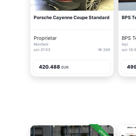
Porsche Cayenne Coupe Standard
BPS Te
Proprietar
BPS T
Movileni
Iași
azi-21:53
249
azi-18:
420.488
49
EUR
LICITAȚIE