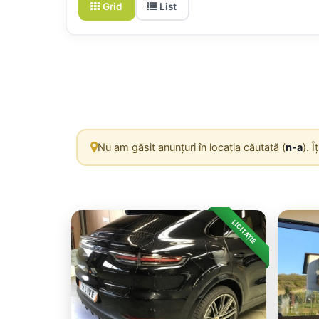
Grid
List
Nu am găsit anunțuri în locația căutată (
n-a
). 
LICITAȚIE