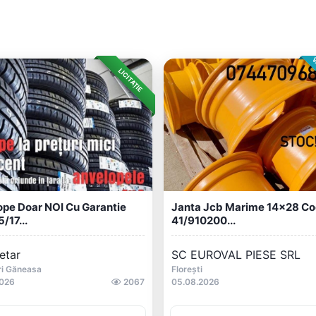
V
LICITAȚIE
pe Doar NOI Cu Garantie
Janta Jcb Marime 14x28 Co
/17...
41/910200...
etar
SC EUROVAL PIESE SRL
ri Găneasa
Florești
2026
2067
05.08.2026