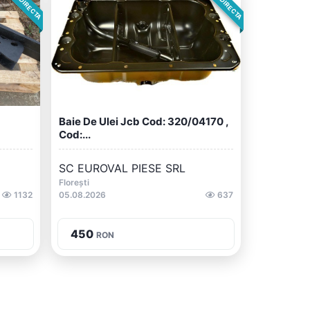
Baie De Ulei Jcb Cod: 320/04170 ,
Cod:...
SC EUROVAL PIESE SRL
Florești
1132
05.08.2026
637
450
RON