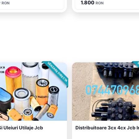
0
1.800
RON
RON
VÂNZARE DIRECTA
V
Si Uleiuri Utilaje Jcb
Distribuitoare 3cx 4cx Jcb I