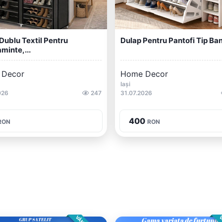
Dublu Textil Pentru
Dulap Pentru Pantofi Tip Ba
aminte,...
 Decor
Home Decor
Iași
026
247
31.07.2026
400
RON
RON