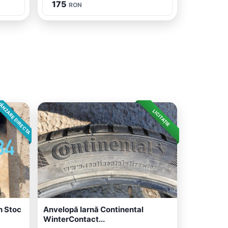
175
RON
ÂNZARE DIRECTA
LICITAȚIE
n Stoc
Anvelopă Iarnă Continental
WinterContact...