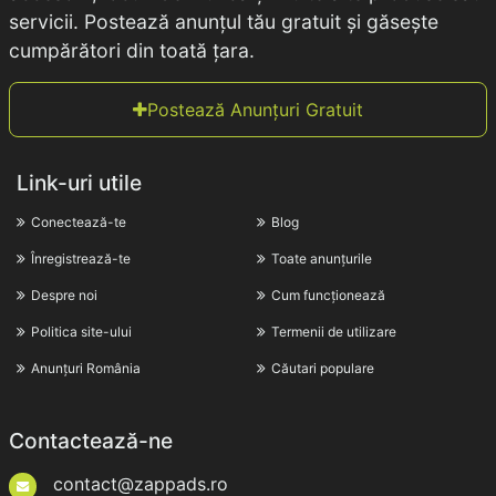
servicii. Postează anunțul tău gratuit și găsește
cumpărători din toată țara.
Postează Anunțuri Gratuit
Link-uri utile
Conectează-te
Blog
Înregistrează-te
Toate anunțurile
Despre noi
Cum funcționează
Politica site-ului
Termenii de utilizare
Anunțuri România
Căutari populare
Contactează-ne
contact@zappads.ro