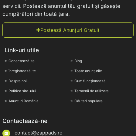
servicii. Postează anunțul tău gratuit și găsește
cumpărători din toată țara.
Postează Anunțuri Gratuit
Link-uri utile
Conectează-te
Blog
Înregistrează-te
Toate anunțurile
Despre noi
Cum funcționează
Politica site-ului
Termenii de utilizare
Anunțuri România
Căutari populare
Contactează-ne
contact@zappads.ro