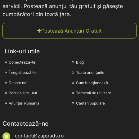
servicii. Postează anunțul tău gratuit și găsește
cumpărători din toată țara.
Postează Anunțuri Gratuit
Link-uri utile
Conectează-te
Blog
Înregistrează-te
Toate anunțurile
Despre noi
Cum funcționează
Politica site-ului
Termenii de utilizare
Anunțuri România
Căutari populare
Contactează-ne
contact@zappads.ro