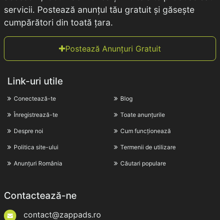
servicii. Postează anunțul tău gratuit și găsește
cumpărători din toată țara.
Postează Anunțuri Gratuit
Link-uri utile
Conectează-te
Blog
Înregistrează-te
Toate anunțurile
Despre noi
Cum funcționează
Politica site-ului
Termenii de utilizare
Anunțuri România
Căutari populare
Contactează-ne
contact@zappads.ro