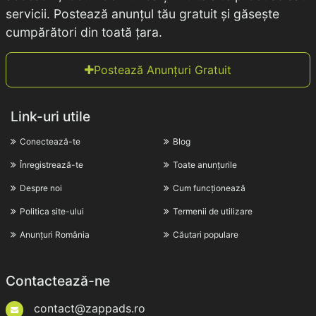
servicii. Postează anunțul tău gratuit și găsește
cumpărători din toată țara.
Postează Anunțuri Gratuit
Link-uri utile
Conectează-te
Blog
Înregistrează-te
Toate anunțurile
Despre noi
Cum funcționează
Politica site-ului
Termenii de utilizare
Anunțuri România
Căutari populare
Contactează-ne
contact@zappads.ro