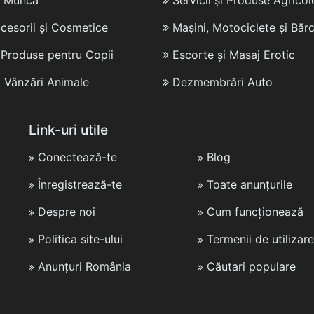
e Muncă
Servicii și Produse Agricol
cesorii și Cosmetice
Mașini, Motociclete și Bărc
i Produse pentru Copii
Escorte și Masaj Erotic
i Vânzări Animale
Dezmembrări Auto
Link-uri utile
Conectează-te
Blog
Înregistrează-te
Toate anunțurile
Despre noi
Cum funcționează
Politica site-ului
Termenii de utilizare
Anunțuri România
Căutari populare