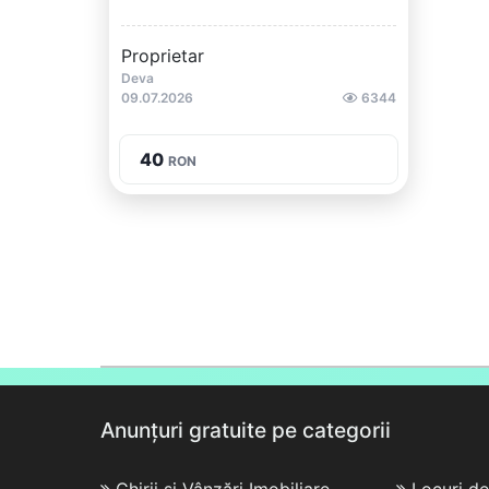
Proprietar
Deva
09.07.2026
6344
40
RON
Anunțuri gratuite pe categorii