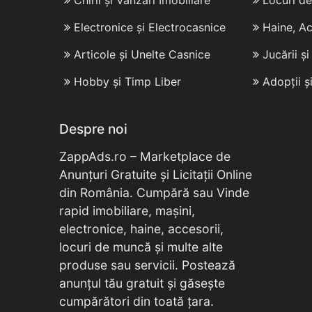
Chirii și Vânzări Imobiliare
Locuri d
Electronice și Electrocasnice
Haine, Ac
Articole și Unelte Casnice
Jucării ș
Hobby și Timp Liber
Adopții ș
Despre noi
ZappAds.ro – Marketplace de
Anunțuri Gratuite și Licitații Online
din România. Cumpără sau Vinde
rapid imobiliare, mașini,
electronice, haine, accesorii,
locuri de muncă și multe alte
produse sau servicii. Postează
anunțul tău gratuit și găsește
cumpărători din toată țara.