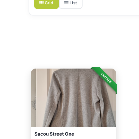
Grid
List
LICITAȚIE
Sacou Street One