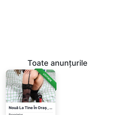
Toate anunțurile
LICITAȚIE
Nouă La Tine În Oraș , Poze 100%reale
Proprietar