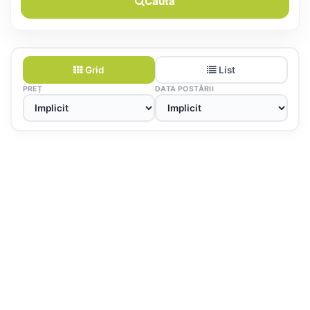
Caută
Grid
List
PREȚ
DATA POSTĂRII