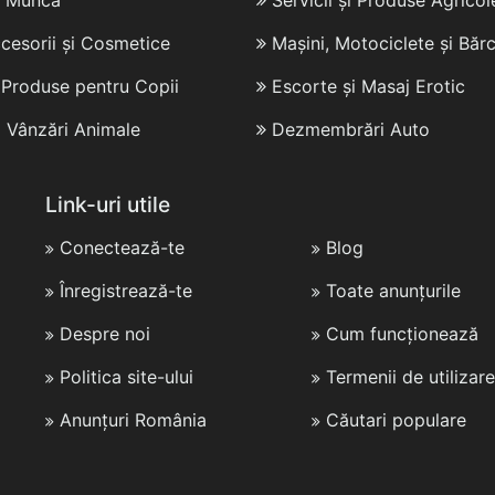
e Muncă
Servicii și Produse Agricol
cesorii și Cosmetice
Mașini, Motociclete și Bărc
i Produse pentru Copii
Escorte și Masaj Erotic
i Vânzări Animale
Dezmembrări Auto
Link-uri utile
Conectează-te
Blog
Înregistrează-te
Toate anunțurile
Despre noi
Cum funcționează
Politica site-ului
Termenii de utilizare
Anunțuri România
Căutari populare