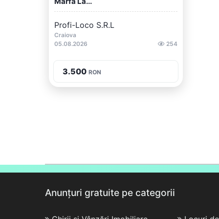
Marfa La...
Profi-Loco S.R.L
Craiova
05.08.2026
254
3.500
RON
Anunțuri gratuite pe categorii