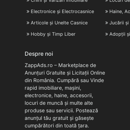
Chirii și Vânzări Imobiliare
Locuri d
Electronice și Electrocasnice
Haine, Ac
Articole și Unelte Casnice
Jucării ș
Hobby și Timp Liber
Adopții ș
Despre noi
ZappAds.ro – Marketplace de
Anunțuri Gratuite și Licitații Online
din România. Cumpără sau Vinde
rapid imobiliare, mașini,
electronice, haine, accesorii,
locuri de muncă și multe alte
produse sau servicii. Postează
anunțul tău gratuit și găsește
cumpărători din toată țara.