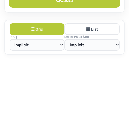
Caută
Grid
List
PREȚ
DATA POSTĂRII