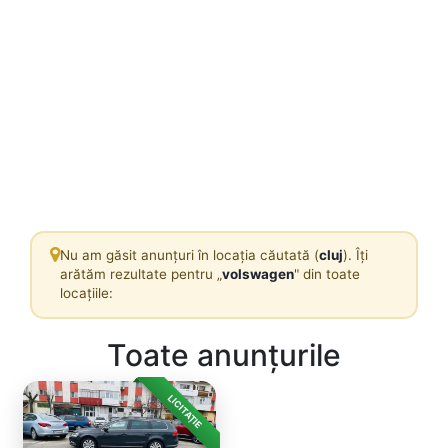
Nu am găsit anunțuri în locația căutată (
cluj
). Îți
arătăm rezultate pentru „
volswagen
" din toate
locațiile:
Toate anunțurile
LICITAȚIE