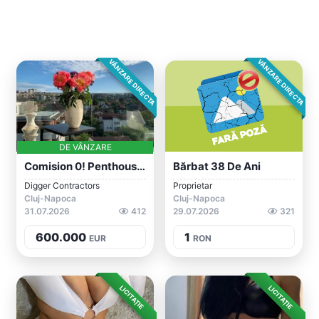
VÂNZARE DIRECTA
VÂNZARE DIRECTA
DE VÂNZARE
Comision 0! Penthouse Ultrafinisat Const...
Bărbat 38 De Ani
Digger Contractors
Proprietar
Cluj-Napoca
Cluj-Napoca
31.07.2026
412
29.07.2026
321
600.000
1
EUR
RON
LICITAȚIE
LICITAȚIE