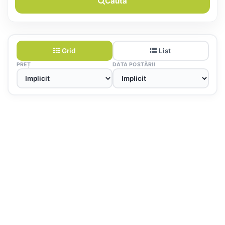
Caută
Grid
List
PREȚ
DATA POSTĂRII