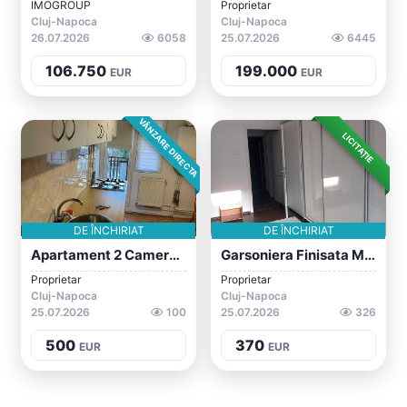
IMOGROUP
Proprietar
Cluj-Napoca
Cluj-Napoca
26.07.2026
6058
25.07.2026
6445
106.750
199.000
EUR
EUR
VÂNZARE DIRECTA
LICITAȚIE
DE ÎNCHIRIAT
DE ÎNCHIRIAT
Apartament 2 Camere, Marasti, Zola Lidl
Garsoniera Finisata Modern, Gheorgheni
Proprietar
Proprietar
Cluj-Napoca
Cluj-Napoca
25.07.2026
100
25.07.2026
326
500
370
EUR
EUR