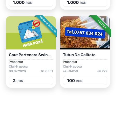
1.000
1.000
RON
RON
VÂNZARE DIRECTA
LICITAȚIE
Caut Partenera Swing Max 35 Ani
Tutun De Calitate
Proprietar
Proprietar
Cluj-Napoca
Cluj-Napoca
09.07.2026
6351
azi-04:50
222
2
100
RON
RON