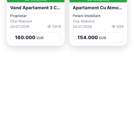
Vand Apartament 3 Camere| Decomandat| Ma...
Apartament Cu Atmosferă Aparte |✨Comisio...
Proprietar
Petani Imobiliare
Cluj-Napoca
Cluj-Napoca
24.07.2026
5815
24.07.2026
586
160.000
154.000
EUR
EUR