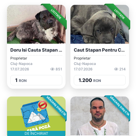
LICITAȚIE
LICITAȚIE
Doru Isi Cauta Stapan URGENT
Caut Stapan Pentru Catel Cane Corso
Proprietar
Proprietar
Cluj-Napoca
Cluj-Napoca
17.07.2026
851
17.07.2026
214
1
1.200
RON
RON
VÂNZARE DIRECTA
VÂNZARE DIRECTA
DE ÎNCHIRIAT