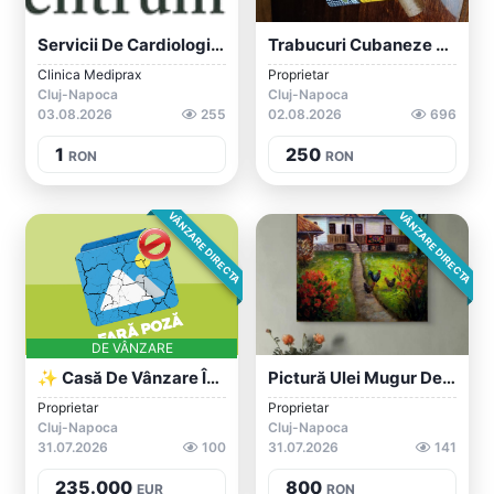
Servicii De Cardiologie In Cluj-Napoca
Trabucuri Cubaneze Cohiba Siglo II Tubos
Clinica Mediprax
Proprietar
Cluj-Napoca
Cluj-Napoca
03.08.2026
255
02.08.2026
696
1
250
RON
RON
VÂNZARE DIRECTA
VÂNZARE DIRECTA
DE VÂNZARE
✨ Casă De Vânzare În Dezmir – Locuința I...
Pictură Ulei Mugur De Fluier, Vândut
Proprietar
Proprietar
Cluj-Napoca
Cluj-Napoca
31.07.2026
100
31.07.2026
141
235.000
800
EUR
RON