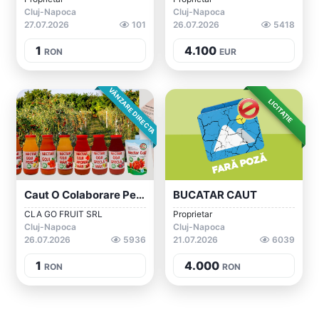
Cluj-Napoca
Cluj-Napoca
27.07.2026
101
26.07.2026
5418
1
4.100
RON
EUR
VÂNZARE DIRECTA
LICITAȚIE
Caut O Colaborare Pentru O Afacere Cu Pr...
BUCATAR CAUT
CLA GO FRUIT SRL
Proprietar
Cluj-Napoca
Cluj-Napoca
26.07.2026
5936
21.07.2026
6039
1
4.000
RON
RON