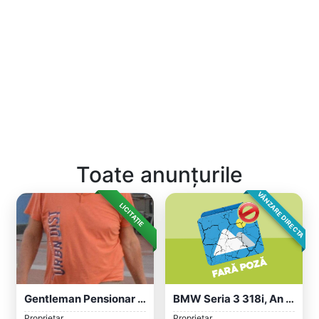
Toate anunțurile
VÂNZARE DIRECTA
LICITAȚIE
Gentleman Pensionar Cauta O Doamnă Sufle...
BMW Seria 3 318i, An 2009, Motor Benzină...
Proprietar
Proprietar