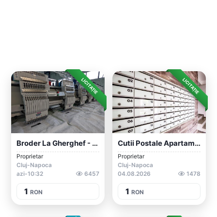
LICITAȚIE
LICITAȚIE
Broder La Gherghef - Piata 1 Mai, Cluj-N...
Cutii Postale Apartamente
Proprietar
Proprietar
Cluj-Napoca
Cluj-Napoca
azi-10:32
6457
04.08.2026
1478
1
1
RON
RON