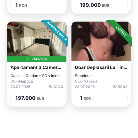
1
199.000
RON
EUR
VÂNZARE DIRECTA
LICITAȚIE
DE VÂNZARE
Apartament 3 Camere, 60 Mp, Grigorescu -...
Doar Deplasarii La Tine Sau La Hotel
Camelia Gordan - GDN Imob...
Proprietar
Cluj-Napoca
Cluj-Napoca
23.07.2026
6240
23.07.2026
5983
197.000
1
EUR
RON