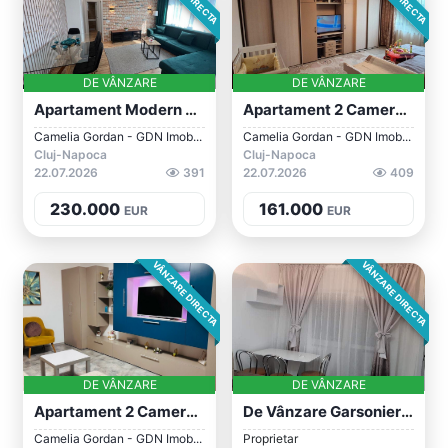
DE VÂNZARE
DE VÂNZARE
Apartament Modern Cu 3 Camere, 60 Mp, Zo...
Apartament 2 Camere, Vedere Panoramică,...
Camelia Gordan - GDN Imob...
Camelia Gordan - GDN Imob...
Cluj-Napoca
Cluj-Napoca
22.07.2026
391
22.07.2026
409
230.000
161.000
EUR
EUR
VÂNZARE DIRECTA
VÂNZARE DIRECTA
DE VÂNZARE
DE VÂNZARE
Apartament 2 Camere, 50 Mp, Zona Expo Tr...
De Vânzare Garsonieră 22mp+balcon, Cluj-...
Camelia Gordan - GDN Imob...
Proprietar