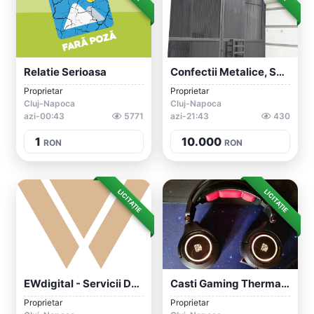
Relatie Serioasa
Confectii Metalice, Scari Metal Lemn, Po...
Proprietar
Proprietar
Cluj-Napoca
Cluj-Napoca
azi-00:43
5771
azi-21:43
430
1
10.000
RON
RON
LICITAȚIE
LICITAȚIE
EWdigital - Servicii De Marketing Digita...
Casti Gaming Thermaltake Ttesports RGB R...
Proprietar
Proprietar