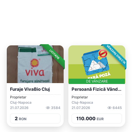
VÂNZARE DIRECTA
LICITAȚIE
DE VÂNZARE
Furaje VivaBio Cluj
Persoană Fizică Vând Apartament Cu O Cam...
Proprietar
Proprietar
Cluj-Napoca
Cluj-Napoca
21.07.2026
3584
21.07.2026
6445
2
110.000
RON
EUR