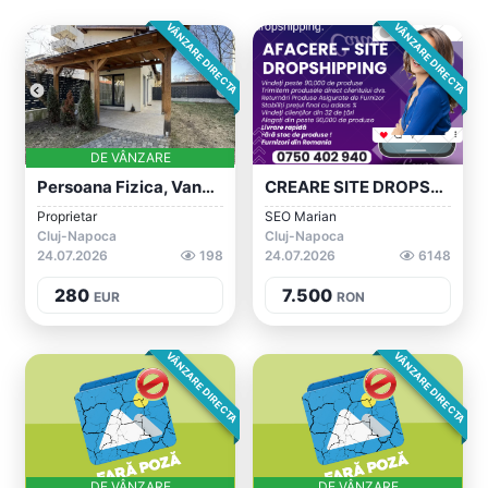
VÂNZARE DIRECTA
VÂNZARE DIRECTA
DE VÂNZARE
Persoana Fizica, Vand, Casă / Vilă Cu 3...
CREARE SITE DROPSHIPPING – Magento 2 – S...
Proprietar
SEO Marian
Cluj-Napoca
Cluj-Napoca
24.07.2026
198
24.07.2026
6148
280
7.500
EUR
RON
VÂNZARE DIRECTA
VÂNZARE DIRECTA
DE VÂNZARE
DE VÂNZARE