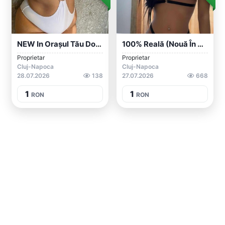
NEW In Orașul Tău Doamna Matura Și La W...
100% Reală (nouă În Oraș)
Proprietar
Proprietar
Cluj-Napoca
Cluj-Napoca
28.07.2026
138
27.07.2026
668
1
1
RON
RON