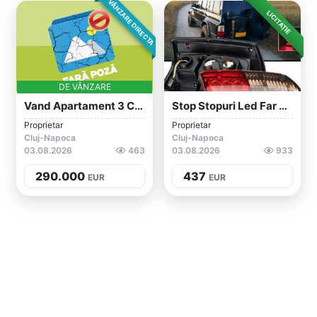
VÂNZARE DIRECTA
LICITAȚIE
DE VÂNZARE
Vand Apartament 3 Camere Intre Lacuri
Stop Stopuri Led Far Nissan Patrol Y60 Y...
Proprietar
Proprietar
Cluj-Napoca
Cluj-Napoca
03.08.2026
463
03.08.2026
933
290.000
437
EUR
EUR