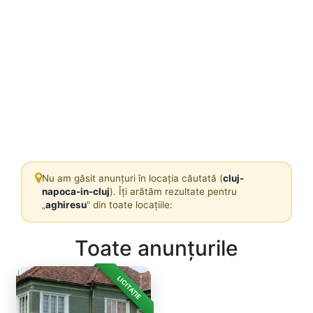
Nu am găsit anunțuri în locația căutată (
cluj-
napoca-in-cluj
). Îți arătăm rezultate pentru
„
aghiresu
" din toate locațiile:
Toate anunțurile
LICITAȚIE