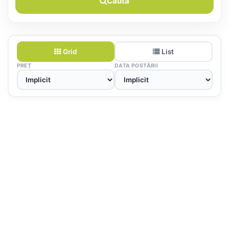
Caută
Grid
List
PREȚ
DATA POSTĂRII