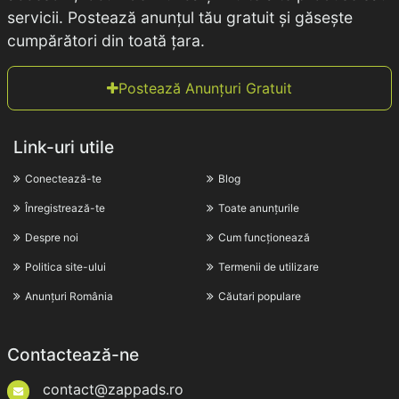
servicii. Postează anunțul tău gratuit și găsește
cumpărători din toată țara.
Postează Anunțuri Gratuit
Link-uri utile
Conectează-te
Blog
Înregistrează-te
Toate anunțurile
Despre noi
Cum funcționează
Politica site-ului
Termenii de utilizare
Anunțuri România
Căutari populare
Contactează-ne
contact@zappads.ro