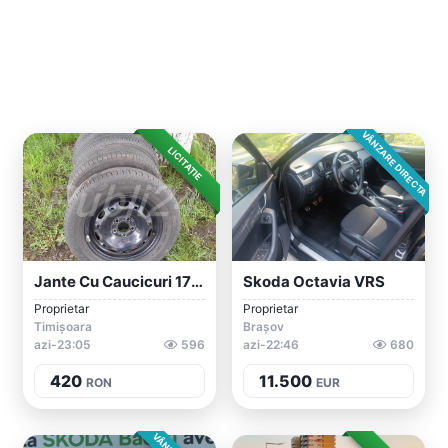
VÂNZARE DIRECTA
LICITAȚIE
Jante Cu Caucicuri 175/70/14 De Vara An...
Skoda Octavia VRS
Proprietar
Proprietar
Timișoara
Brașov
azi-23:05
596
azi-22:46
680
420
11.500
RON
EUR