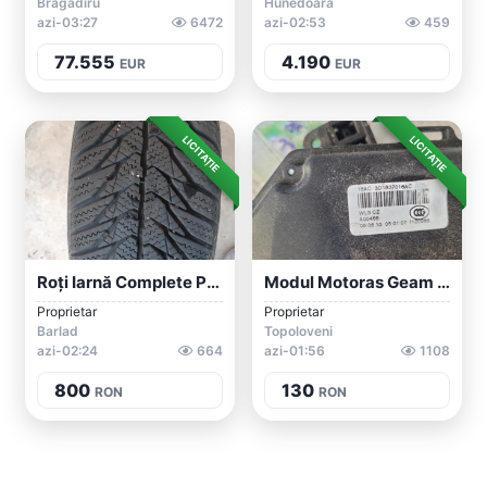
Bragadiru
Hunedoara
azi-03:27
6472
azi-02:53
459
77.555
4.190
EUR
EUR
LICITAȚIE
LICITAȚIE
Roți Iarnă Complete Polo/Skoda
Modul Motoras Geam Fata Stanga/dreapta S...
Proprietar
Proprietar
Barlad
Topoloveni
azi-02:24
664
azi-01:56
1108
800
130
RON
RON