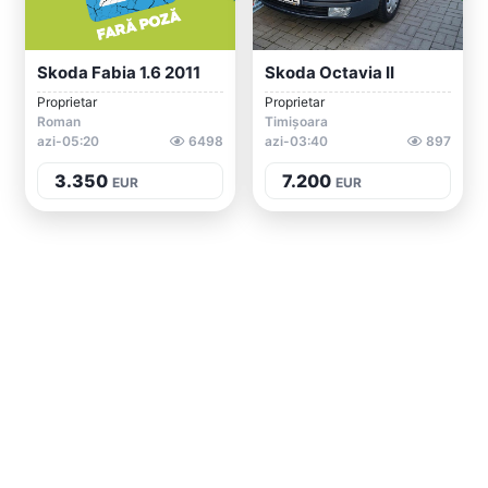
Skoda Fabia 1.6 2011
Skoda Octavia II
Proprietar
Proprietar
Roman
Timișoara
azi-05:20
6498
azi-03:40
897
3.350
7.200
EUR
EUR