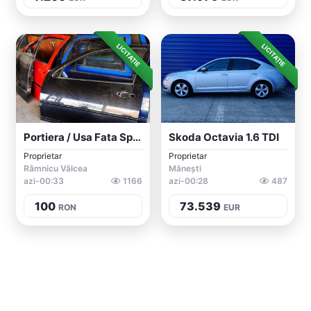
LICITAȚIE
LICITAȚIE
Portiera / Usa Fata Spate VW Golf 4 Coup...
Skoda Octavia 1.6 TDI
Proprietar
Proprietar
Râmnicu Vâlcea
Mănești
azi-00:33
1166
azi-00:28
487
100
73.539
RON
EUR