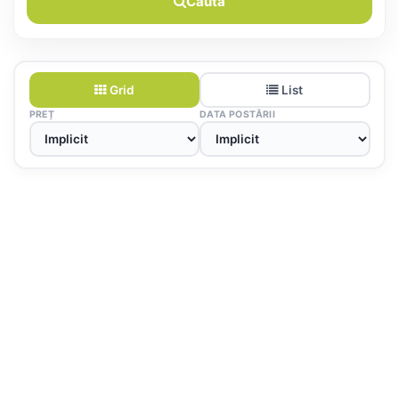
Caută
Grid
List
PREȚ
DATA POSTĂRII