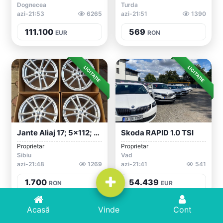
Dognecea
Turda
azi-21:53
6265
azi-21:51
1390
111.100
569
EUR
RON
LICITAȚIE
LICITAȚIE
Jante Aliaj 17; 5x112; Skoda Octavia 2,...
Skoda RAPID 1.0 TSI
Proprietar
Proprietar
Sibiu
Vad
azi-21:48
1269
azi-21:41
541
1.700
54.439
RON
EUR
Acasă
Acasă
Adaugă Anunț
Vinde
Cont
Cont