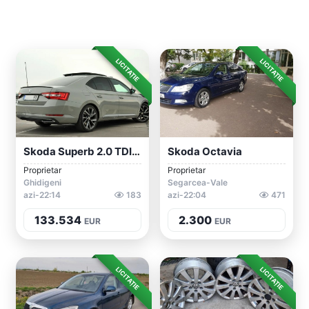
LICITAȚIE
LICITAȚIE
Skoda Superb 2.0 TDI 4X4 DSG
Skoda Octavia
Proprietar
Proprietar
Ghidigeni
Segarcea-Vale
azi-22:14
183
azi-22:04
471
133.534
2.300
EUR
EUR
LICITAȚIE
LICITAȚIE