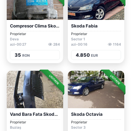
Compresor Clima Skoda Octavia 1
Skoda Fabia
Proprietar
Proprietar
Deva
Sector 1
azi-00:27
284
azi-00:16
1164
35
4.850
RON
EUR
LICITAȚIE
LICITAȚIE
Vand Bara Fata Skoda Octavia 3 An 2013-2...
Skoda Octavia
Proprietar
Proprietar
Buziaș
Sector 3