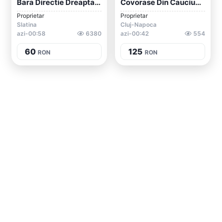
Bara Directie Dreapta Noua Skoda Fabia 1...
Covorase Din Cauciuc Skoda Citigo, Yeti,...
Proprietar
Proprietar
Slatina
Cluj-Napoca
azi-00:58
6380
azi-00:42
554
60
125
RON
RON