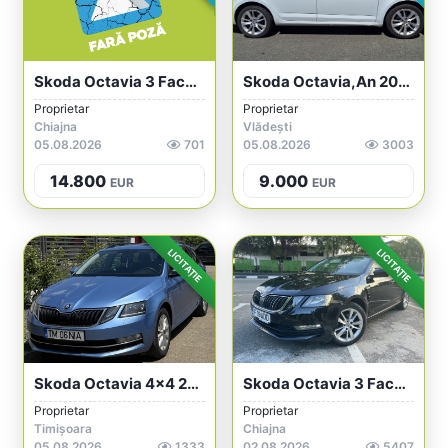
Skoda Octavia 3 Facelift 2020 - 1.5 TSI...
Skoda Octavia,an 2018,benzina ,9000 Euro
Proprietar
Proprietar
Chiajna
Vlădești
05.08.2026
701
05.08.2026
3003
14.800
9.000
EUR
EUR
LICITAȚIE
LICITAȚIE
Skoda Octavia 4x4 2018
Skoda Octavia 3 Facelift 2020 - 1.5 TSI...
Proprietar
Proprietar
Timișoara
Chiajna
05.08.2026
1333
02.08.2026
5407