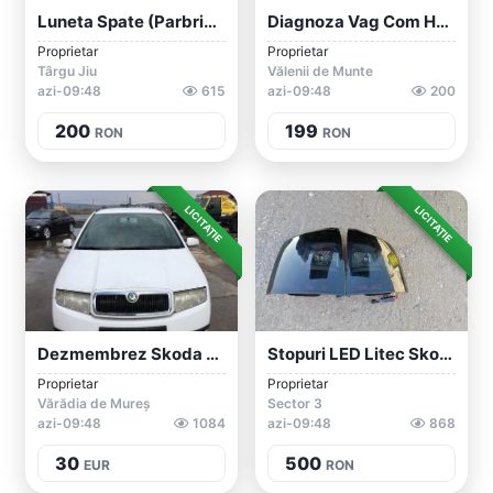
Luneta Spate (Parbriz) Skoda Octavia 2
Diagnoza Vag Com Hex-V2 Vcds 22.3.1 Skod...
Proprietar
Proprietar
Târgu Jiu
Vălenii de Munte
azi-09:48
615
azi-09:48
200
200
199
RON
RON
LICITAȚIE
LICITAȚIE
Dezmembrez Skoda Fabia 1 Break 1,4 Benzi...
Stopuri LED Litec Skoda Octavia 2 Break/...
Proprietar
Proprietar
Vărădia de Mureș
Sector 3
azi-09:48
1084
azi-09:48
868
30
500
EUR
RON