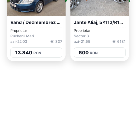
Vand / Dezmembrez Skoda Octavia 2 Faceli...
Jante Aliaj, 5x112/R16, Vw Audi, Skoda,...
Proprietar
Proprietar
Puchenii Mari
Sector 3
azi-22:03
837
azi-21:55
6181
13.840
600
RON
RON