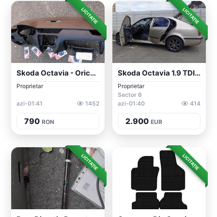
LICITAȚIE
LICITAȚIE
Skoda Octavia - Orice Model Skoda Plansa...
Skoda Octavia 1.9 TDI Motor ALH, 227000k...
Proprietar
Proprietar
Sector 6
azi-01:41
1452
azi-01:40
414
790
2.900
RON
EUR
LICITAȚIE
LICITAȚIE