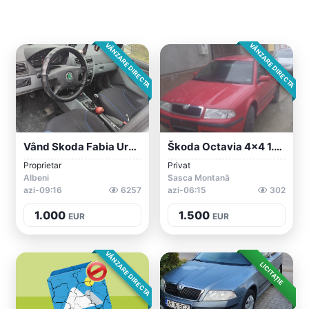
VÂNZARE DIRECTA
VÂNZARE DIRECTA
Vând Skoda Fabia Urgent An 2002
Škoda Octavia 4x4 1.9 Tdi
Proprietar
Privat
Albeni
Sasca Montană
azi-09:16
6257
azi-06:15
302
1.000
1.500
EUR
EUR
VÂNZARE DIRECTA
LICITAȚIE