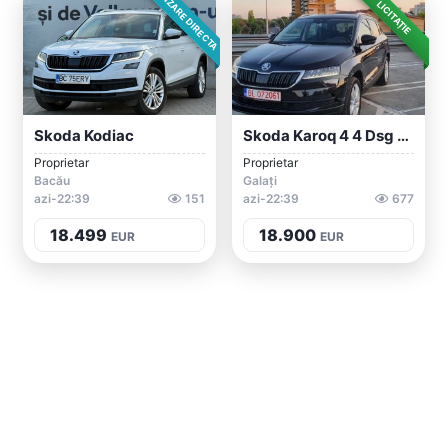
VÂNZARE DIRECTA
LICITAȚIE
Skoda Kodiac
Skoda Karoq 4 4 Dsg Full Led
Proprietar
Proprietar
Bacău
Galați
azi-22:39
151
azi-22:39
677
18.499
18.900
EUR
EUR