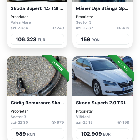
Skoda Superb 1.5 TSI DSG
Mâner Ușa Stânga Spate Skoda Octavia / S...
Proprietar
Proprietar
Valea Mare
Sector 3
azi-22:34
249
azi-22:32
415
106.323
159
EUR
RON
LICITAȚIE
LICITAȚIE
Cârlig Remorcare Skoda Superb
Skoda Superb 2.0 TDI 4x4
Proprietar
Proprietar
Sector 3
Vlădeni
azi-22:30
979
azi-22:15
198
989
102.909
RON
EUR