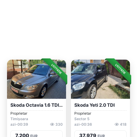
LICITAȚIE
LICITAȚIE
Skoda Octavia 1.6 TDI, 2013, Berlina, Na...
Skoda Yeti 2.0 TDI
Proprietar
Proprietar
Timișoara
Sector 5
azi-00:39
330
azi-00:36
418
7.200
37.979
EUR
EUR