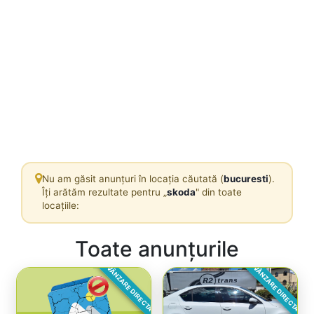
Nu am găsit anunțuri în locația căutată (
bucuresti
).
Îți arătăm rezultate pentru „
skoda
" din toate
locațiile:
Toate anunțurile
VÂNZARE DIRECTA
VÂNZARE DIRECTA