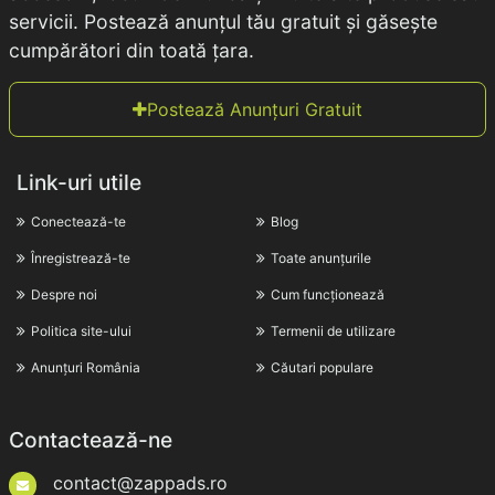
servicii. Postează anunțul tău gratuit și găsește
cumpărători din toată țara.
Postează Anunțuri Gratuit
Link-uri utile
Conectează-te
Blog
Înregistrează-te
Toate anunțurile
Despre noi
Cum funcționează
Politica site-ului
Termenii de utilizare
Anunțuri România
Căutari populare
Contactează-ne
contact@zappads.ro