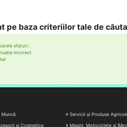
t pe baza criteriilor tale de căut
arele sfaturi::
tuație incorect
tat
e Muncă
Servicii și Produse Agricol
cesorii și Cosmetice
Mașini, Motociclete și Bărc