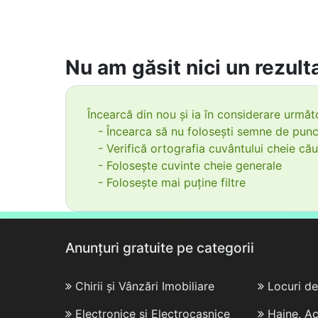
Nu am găsit nici un rezulta
Încearcă din nou și ia în considerare următo
- Încearca să nu folosești semne de punc
- Verifică ortografia cuvântului cheie cău
- Folosește cuvinte cheie generale
- Folosește mai puține filtre
Anunțuri gratuite pe categorii
Chirii și Vânzări Imobiliare
Locuri d
Electronice și Electrocasnice
Haine, Ac