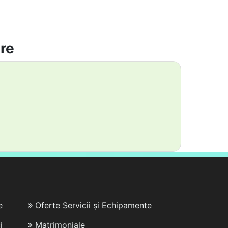
are
e
Oferte Servicii și Echipamente
i
Matrimoniale