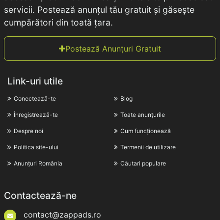
servicii. Postează anunțul tău gratuit și găsește
cumpărători din toată țara.
Postează Anunțuri Gratuit
Link-uri utile
Conectează-te
Blog
Înregistrează-te
Toate anunțurile
Despre noi
Cum funcționează
Politica site-ului
Termenii de utilizare
Anunțuri România
Căutari populare
Contactează-ne
contact@zappads.ro