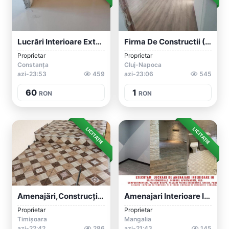
Lucrări Interioare Exterioare
Firma De Constructii ( Amenajari Interio...
Proprietar
Proprietar
Constanța
Cluj-Napoca
azi-23:53
459
azi-23:06
545
60
1
RON
RON
LICITAȚIE
LICITAȚIE
Amenajări,construcții,interioare,izolați...
Amenajari Interioare In Mun Mangalia Si...
Proprietar
Proprietar
Timișoara
Mangalia
azi-22:42
286
azi-21:43
145