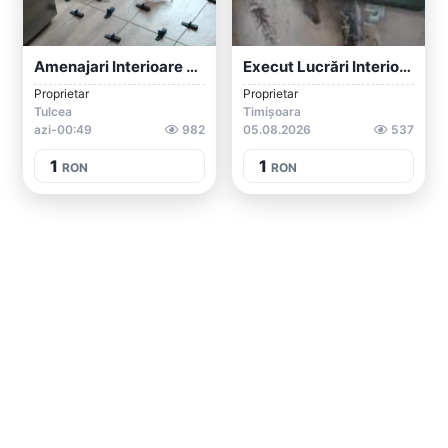
Amenajari Interioare Exterioare Etc
Execut Lucrări Interioare Tifel Glet Rep...
Proprietar
Proprietar
Tulcea
Timișoara
azi-00:49
982
05.08.2026
537
1
1
RON
RON