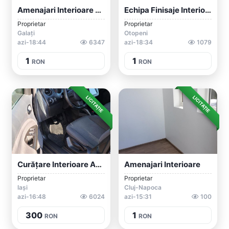
Amenajari Interioare &exterioare Spatii...
Echipa Finisaje Interioare
Proprietar
Proprietar
Galați
Otopeni
azi-18:44
6347
azi-18:34
1079
1
1
RON
RON
LICITAȚIE
LICITAȚIE
Curățare Interioare Auto Si Canapele&Jo
Amenajari Interioare
Proprietar
Proprietar
Iași
Cluj-Napoca
azi-16:48
6024
azi-15:31
100
300
1
RON
RON