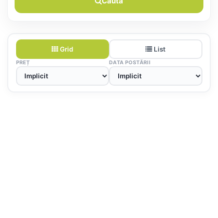
Caută
Grid
List
PREȚ
DATA POSTĂRII