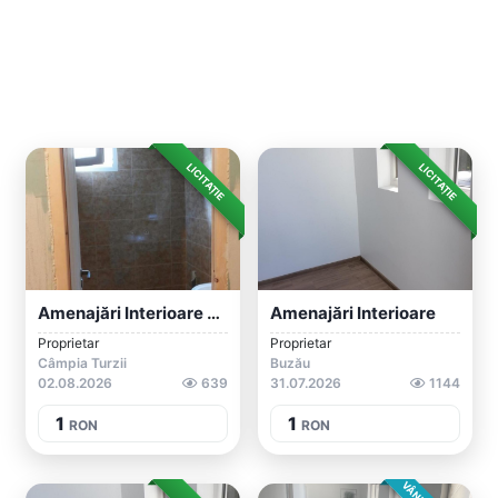
LICITAȚIE
LICITAȚIE
Amenajări Interioare Gresie Faianță Parc...
Amenajări Interioare
Proprietar
Proprietar
Câmpia Turzii
Buzău
02.08.2026
639
31.07.2026
1144
1
1
RON
RON