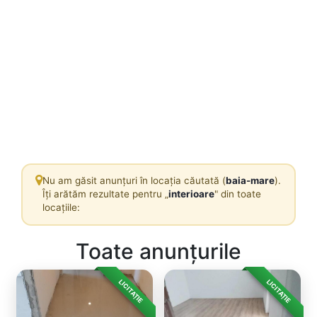
Nu am găsit anunțuri în locația căutată (
baia-mare
).
Îți arătăm rezultate pentru „
interioare
" din toate
locațiile:
Toate anunțurile
LICITAȚIE
LICITAȚIE