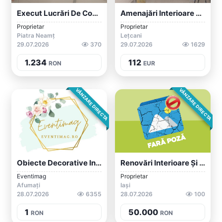
Execut Lucrări De Construcții Interioare...
Amenajări Interioare Zugrav
Proprietar
Proprietar
Piatra Neamț
Lețcani
29.07.2026
370
29.07.2026
1629
1.234
112
RON
EUR
VÂNZARE DIRECTA
VÂNZARE DIRECTA
Obiecte Decorative Interioare Și Exterio...
Renovări Interioare Și Exterioare
Eventimag
Proprietar
Afumați
Iași
28.07.2026
6355
28.07.2026
100
1
50.000
RON
RON