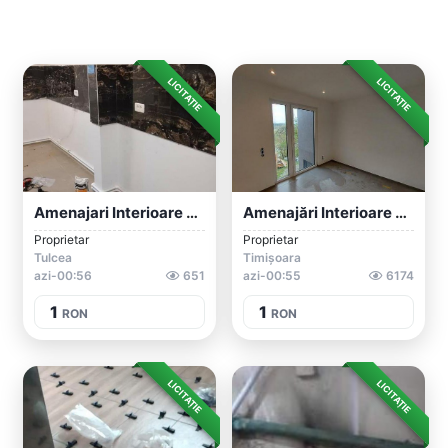
LICITAȚIE
LICITAȚIE
Amenajari Interioare Si Exterioare Etc
Amenajări Interioare + Alte Servicii Div...
Proprietar
Proprietar
Tulcea
Timișoara
azi-00:56
651
azi-00:55
6174
1
1
RON
RON
LICITAȚIE
LICITAȚIE