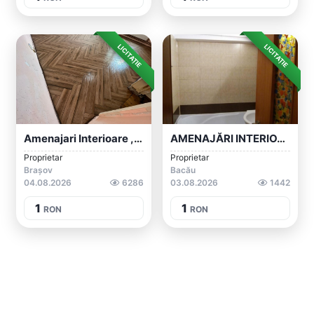
LICITAȚIE
LICITAȚIE
Amenajari Interioare ,exterioare
AMENAJĂRI INTERIOARE BACĂU.
Proprietar
Proprietar
Brașov
Bacău
04.08.2026
6286
03.08.2026
1442
1
1
RON
RON