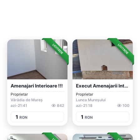
LICITAȚIE
LICITAȚIE
Amenajari Interioare !!!
Execut Amenajarii Interioare Si Exterio...
Proprietar
Proprietar
Vărădia de Mureș
Lunca Mureşului
azi-21:41
842
azi-21:18
100
1
1
RON
RON