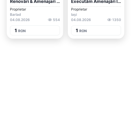
Renovări & Amenajari Interioare Si Exter...
Executăm Amenajări Interioare
Proprietar
Proprietar
Barlad
Iași
04.08.2026
554
04.08.2026
1350
1
1
RON
RON