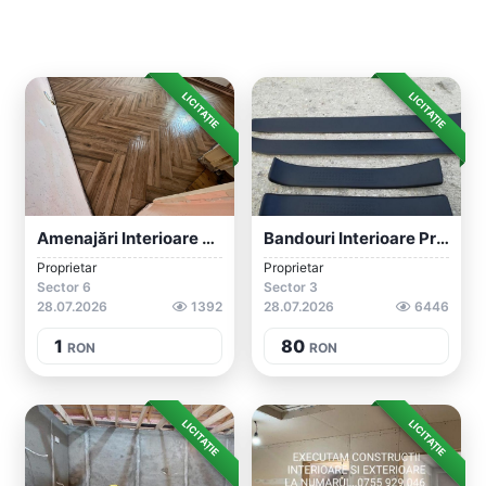
LICITAȚIE
LICITAȚIE
Amenajări Interioare Exterioare
Bandouri Interioare Praguri Audi A4 B6 B...
Proprietar
Proprietar
Sector 6
Sector 3
28.07.2026
1392
28.07.2026
6446
1
80
RON
RON
LICITAȚIE
LICITAȚIE