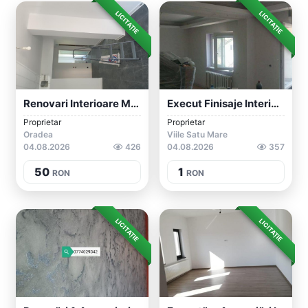
LICITAȚIE
LICITAȚIE
Renovari Interioare Meserias
Execut Finisaje Interioare/exterioare
Proprietar
Proprietar
Oradea
Viile Satu Mare
04.08.2026
426
04.08.2026
357
50
1
RON
RON
LICITAȚIE
LICITAȚIE