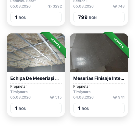
Râmnicu Sărat
Sector 1
05.08.2026
3292
05.08.2026
748
1
799
RON
RON
LICITAȚIE
LICITAȚIE
Echipa De Meseriași Construcții Amenajăr...
Meserias Finisaje Interioare
Proprietar
Proprietar
Timișoara
Timișoara
05.08.2026
515
04.08.2026
941
1
1
RON
RON