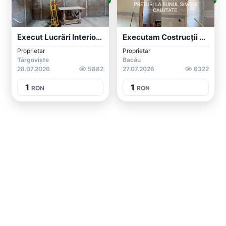
Execut Lucrări Interioare Și Exterioare
Executam Costrucții Si Decorațiuni Inter...
Proprietar
Proprietar
Târgoviște
Bacău
28.07.2026
5882
27.07.2026
6322
1
1
RON
RON