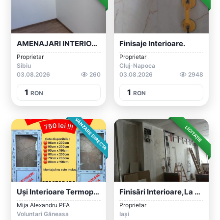
AMENAJARI INTERIOARE
Finisaje Interioare.
Proprietar
Proprietar
Sibiu
Cluj-Napoca
03.08.2026
260
03.08.2026
2948
1
1
RON
RON
VÂNZARE DIRECTA
LICITAȚIE
Uși Interioare Termopan
Finisări Interioare,la Preturi Economice...
Mija Alexandru PFA
Proprietar
Voluntari Găneasa
Iași