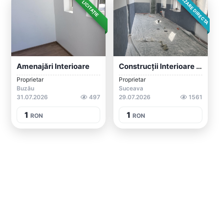
VÂNZARE DIRECTA
LICITAȚIE
Amenajări Interioare
Construcții Interioare Exterioare
Proprietar
Proprietar
Buzău
Suceava
31.07.2026
497
29.07.2026
1561
1
1
RON
RON