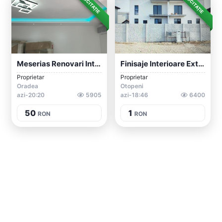
LICITAȚIE
LICITAȚIE
Meserias Renovari Interioare
Finisaje Interioare Exterioare
Proprietar
Proprietar
Oradea
Otopeni
azi-20:20
5905
azi-18:46
6400
50
1
RON
RON