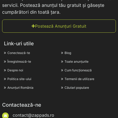
servicii. Postează anunțul tău gratuit și găsește
cumpărători din toată țara.
Postează Anunțuri Gratuit
Link-uri utile
Conectează-te
Blog
Înregistrează-te
Toate anunțurile
Despre noi
Cum funcționează
Politica site-ului
Termenii de utilizare
Anunțuri România
Căutari populare
Contactează-ne
contact@zappads.ro