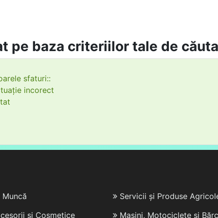
t pe baza criteriilor tale de căut
arele sfaturi::
tuație incorect
tat
e Muncă
Servicii și Produse Agricol
cesorii și Cosmetice
Mașini, Motociclete și Bărc