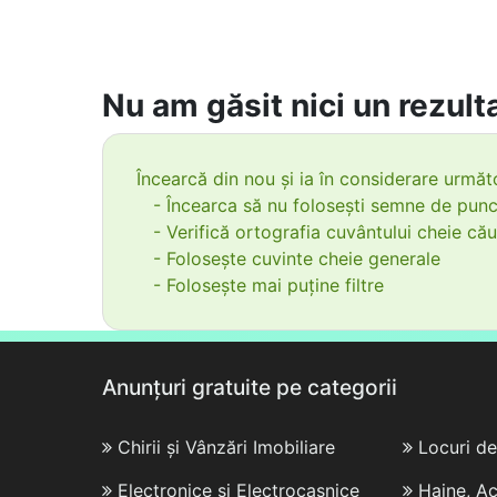
Nu am găsit nici un rezulta
Încearcă din nou și ia în considerare următo
- Încearca să nu folosești semne de punc
- Verifică ortografia cuvântului cheie cău
- Folosește cuvinte cheie generale
- Folosește mai puține filtre
Anunțuri gratuite pe categorii
Chirii și Vânzări Imobiliare
Locuri d
Electronice și Electrocasnice
Haine, Ac