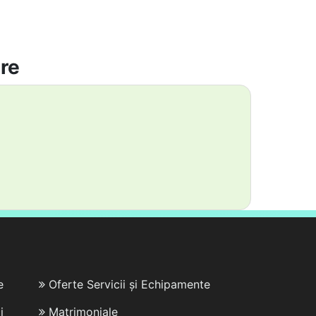
are
e
Oferte Servicii și Echipamente
i
Matrimoniale