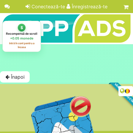
Conectează-te
Înregistrează-te
Înapoi
VÂNZARE DIREC