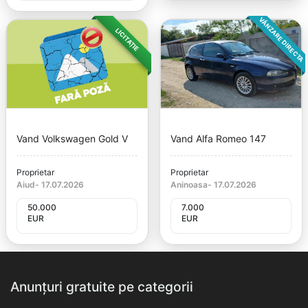
VÂNZARE DIRECTA
LICITAȚIE
Vand Volkswagen Gold V
Vand Alfa Romeo 147
Proprietar
Proprietar
Aiud
-
17.07.2026
Aninoasa
-
17.07.2026
50.000
7.000
EUR
EUR
Anunțuri gratuite pe categorii