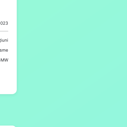
1023
iuni
isme
BMW