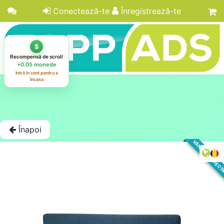
Conectează-te
Înregistrează-te
Înapoi
VÂNZARE DIREC