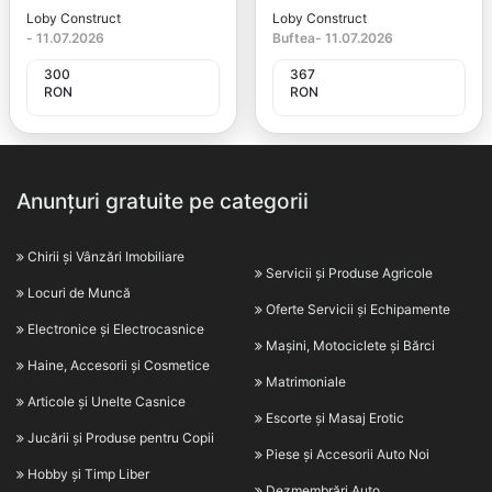
Loby Construct
Loby Construct
-
11.07.2026
Buftea
-
11.07.2026
300
367
RON
RON
Anunțuri gratuite pe categorii
Chirii și Vânzări Imobiliare
Servicii și Produse Agricole
Locuri de Muncă
Oferte Servicii și Echipamente
Electronice și Electrocasnice
Mașini, Motociclete și Bărci
Haine, Accesorii și Cosmetice
Matrimoniale
Articole și Unelte Casnice
Escorte și Masaj Erotic
Jucării și Produse pentru Copii
Piese și Accesorii Auto Noi
Hobby și Timp Liber
Dezmembrări Auto