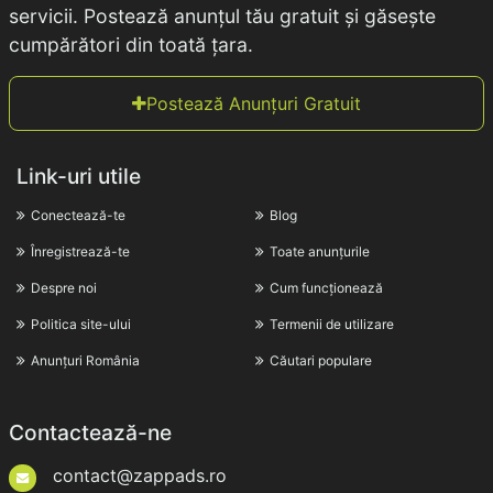
servicii. Postează anunțul tău gratuit și găsește
cumpărători din toată țara.
Postează Anunțuri Gratuit
Link-uri utile
Conectează-te
Blog
Înregistrează-te
Toate anunțurile
Despre noi
Cum funcționează
Politica site-ului
Termenii de utilizare
Anunțuri România
Căutari populare
Contactează-ne
contact@zappads.ro