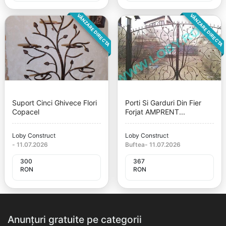
VÂNZARE DIRECTA
VÂNZARE DIRECTA
Suport Cinci Ghivece Flori
Porti Si Garduri Din Fier
Copacel
Forjat AMPRENT...
Loby Construct
Loby Construct
-
11.07.2026
Buftea
-
11.07.2026
300
367
RON
RON
Anunțuri gratuite pe categorii