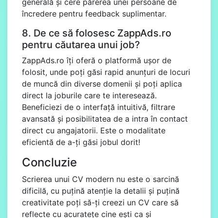
generală și cere părerea unei persoane de
încredere pentru feedback suplimentar.
8. De ce să folosesc
ZappAds.ro
pentru căutarea unui job?
ZappAds.ro
îți oferă o platformă ușor de
folosit, unde poți găsi rapid anunțuri de locuri
de muncă din diverse domenii și poți aplica
direct la joburile care te interesează.
Beneficiezi de o interfață intuitivă, filtrare
avansată și posibilitatea de a intra în contact
direct cu angajatorii. Este o modalitate
eficientă de a-ți găsi jobul dorit!
Concluzie
Scrierea unui CV modern nu este o sarcină
dificilă, cu puțină atenție la detalii și puțină
creativitate poți să-ți creezi un CV care să
reflecte cu acuratețe cine ești ca și