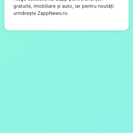
gratuite, imobiliare și auto, iar pentru noutăți
urmărește
ZappNews.ro
.