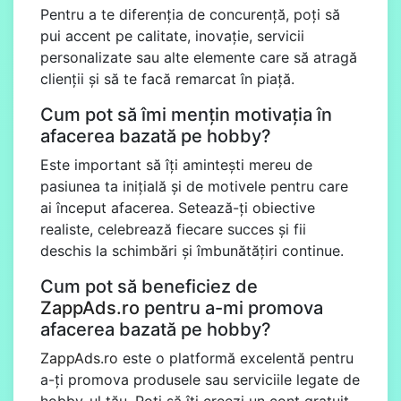
Pentru a te diferenția de concurență, poți să
pui accent pe calitate, inovație, servicii
personalizate sau alte elemente care să atragă
clienții și să te facă remarcat în piață.
Cum pot să îmi mențin motivația în
afacerea bazată pe hobby?
Este important să îți amintești mereu de
pasiunea ta inițială și de motivele pentru care
ai început afacerea. Setează-ți obiective
realiste, celebrează fiecare succes și fii
deschis la schimbări și îmbunătățiri continue.
Cum pot să beneficiez de
ZappAds.ro
pentru a-mi promova
afacerea bazată pe hobby?
ZappAds.ro
este o platformă excelentă pentru
a-ți promova produsele sau serviciile legate de
hobby-ul tău. Poți să îți creezi un cont gratuit