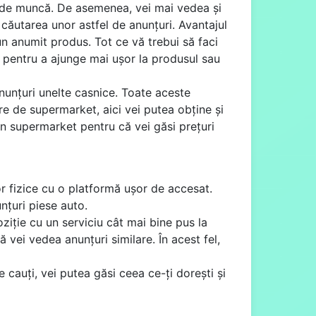
ri de muncă. De asemenea, vei mai vedea și
n căutarea unor astfel de anunțuri. Avantajul
un anumit produs. Tot ce vă trebui să faci
oie pentru a ajunge mai ușor la produsul sau
anunțuri unelte casnice. Toate aceste
ire de supermarket, aici vei putea obține și
-un supermarket pentru că vei găsi prețuri
or fizice cu o platformă ușor de accesat.
unțuri piese auto.
ziție cu un serviciu cât mai bine pus la
ă vei vedea anunțuri similare. În acest fel,
 cauți, vei putea găsi ceea ce-ți dorești și