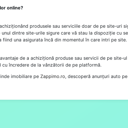
lor online?
achiziționând produsele sau serviciile doar de pe site-uri s
nul dintre site-urile sigure care vă stau la dispoziție cu s
a fiind una asigurata încă din momentul în care intri pe site
antaje de a achiziționă produse sau servicii de pe site-ul 
d cu încredere de la vânzătorii de pe platformă.
vinde imobiliare pe
Zappimo.ro
, descoperă anunțuri auto p