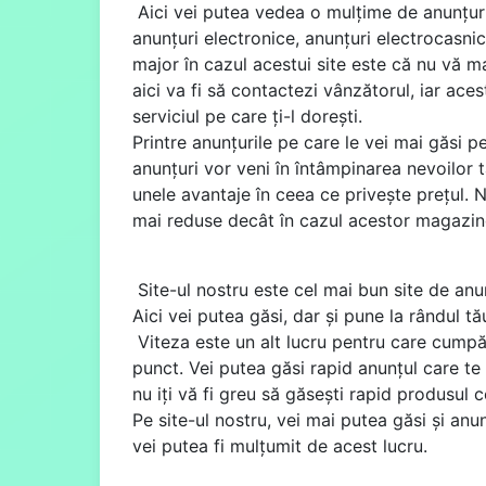
Aici vei putea vedea o mulțime de anunțuri
anunțuri electronice, anunțuri electrocasnic
major în cazul acestui site este că nu vă m
aici va fi să contactezi vânzătorul, iar aces
serviciul pe care ți-l dorești.
Printre anunțurile pe care le vei mai găsi 
anunțuri vor veni în întâmpinarea nevoilor t
unele avantaje în ceea ce privește prețul. N
mai reduse decât în cazul acestor magazine
Site-ul nostru este cel mai bun site de anun
Aici vei putea găsi, dar și pune la rândul t
Viteza este un alt lucru pentru care cumpăr
punct. Vei putea găsi rapid anunțul care te i
nu iți vă fi greu să găsești rapid produsul c
Pe site-ul nostru, vei mai putea găsi și anu
vei putea fi mulțumit de acest lucru.