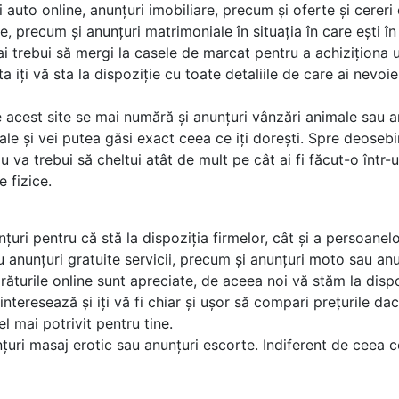
 auto online, anunțuri imobiliare, precum și oferte și cere
e, precum și anunțuri matrimoniale în situația în care ești î
ai trebui să mergi la casele de marcat pentru a achiziționa 
ta iți vă sta la dispoziție cu toate detaliile de care ai nev
pe acest site se mai numără și anunțuri vânzări animale sau 
ale și vei putea găsi exact ceea ce iți dorești. Spre deoseb
u va trebui să cheltui atât de mult pe cât ai fi făcut-o într
 fizice.
țuri pentru că stă la dispoziția firmelor, cât și a persoanel
ău anunțuri gratuite servicii, precum și anunțuri moto sau an
ăturile online sunt apreciate, de aceea noi vă stăm la dispo
nteresează și iți vă fi chiar și ușor să compari prețurile dac
el mai potrivit pentru tine.
nțuri masaj erotic sau anunțuri escorte. Indiferent de ceea ce