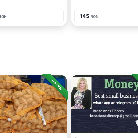
145
RON
RON
LICITAȚIE