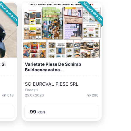
ÂNZARE DIRECTA
VÂNZARE DIRECTA
 Si
Varietate Piese De Schimb
Buldoexcavatoa...
SC EUROVAL PIESE SRL
Florești
618
25.07.2026
296
99
RON