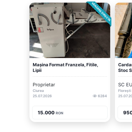
VÂNZARE DIRECTA
Mașina Format Franzela, Fitile,
Cardan
Lipii
Stoc S
Proprietar
SC EU
Ciurea
Florești
25.07.2026
6284
25.07.2
15.000
95
RON