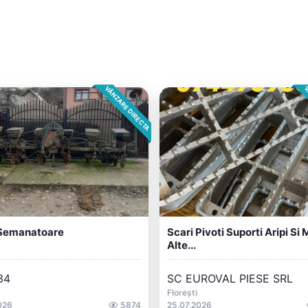
VÂNZARE DIRECTA
V
Semanatoare
Scari Pivoti Suporti Aripi Si 
Alte...
34
SC EUROVAL PIESE SRL
Florești
026
5874
25.07.2026