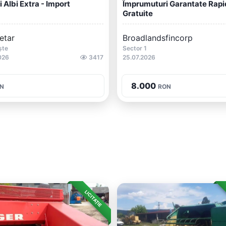
i Albi Extra - Import
Împrumuturi Garantate Rapi
Gratuite
etar
Broadlandsfincorp
ște
Sector 1
026
3417
25.07.2026
8.000
N
RON
LICITAȚIE