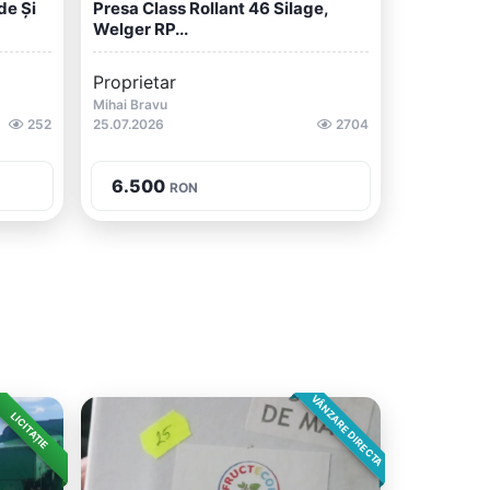
de Și
Presa Class Rollant 46 Silage,
Welger RP...
Proprietar
Mihai Bravu
252
25.07.2026
2704
6.500
RON
VÂNZARE DIRECTA
LICITAȚIE