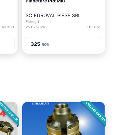
Planetare PREMIU...
SC EUROVAL PIESE SRL
Florești
393
25.07.2026
6153
325
RON
ÂNZARE DIRECTA
VÂNZARE DIRECTA