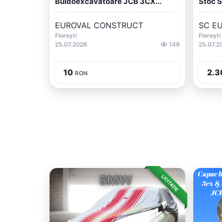
Buldoexcavatoare JCB 3CX...
Stoc S
EUROVAL CONSTRUCT
SC EU
Florești
Florești
25.07.2026
149
25.07.2
10
2.3
RON
LICITAȚIE