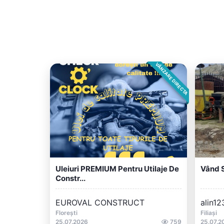
VÂNZARE DIRECTA
Uleiuri PREMIUM Pentru Utilaje De
Vând 
Constr...
EUROVAL CONSTRUCT
alin12
Florești
Filiași
25.07.2026
759
25.07.2