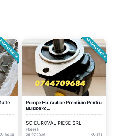
ÂNZARE DIRECTA
VÂNZARE DIRECTA
Multe
Pompe Hidraulice Premium Pentru
Buldoexc...
SC EUROVAL PIESE SRL
Florești
6046
25.07.2026
171