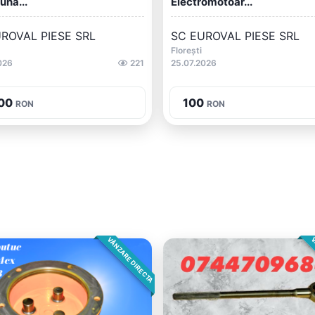
una...
Electromotoar...
ROVAL PIESE SRL
SC EUROVAL PIESE SRL
Florești
026
221
25.07.2026
00
100
RON
RON
VÂNZARE DIRECTA
V