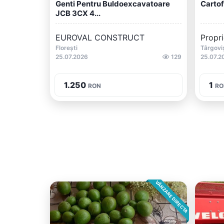
Genti Pentru Buldoexcavatoare
Cartof
JCB 3CX 4...
EUROVAL CONSTRUCT
Propri
Florești
Târgovi
25.07.2026
129
25.07.2
1.250
1
RON
RO
VÂNZARE DIRECTA