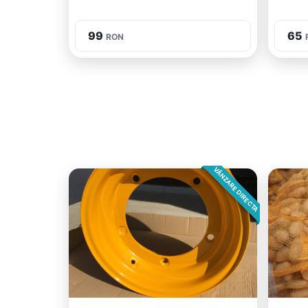
99
65
RON
VÂNZARE DIRECTA