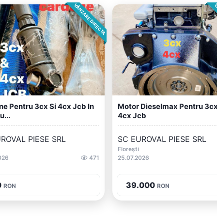
VÂNZARE DIRECTA
V
e Pentru 3cx Si 4cx Jcb In
Motor Dieselmax Pentru 3cx
u...
4cx Jcb
ROVAL PIESE SRL
SC EUROVAL PIESE SRL
Florești
026
471
25.07.2026
0
39.000
RON
RON