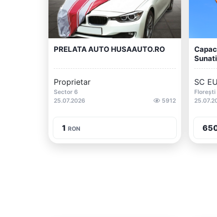
PRELATA AUTO HUSAAUTO.RO
Capac 
Sunati:
Proprietar
SC EU
Sector 6
Florești
25.07.2026
5912
25.07.2
1
65
RON