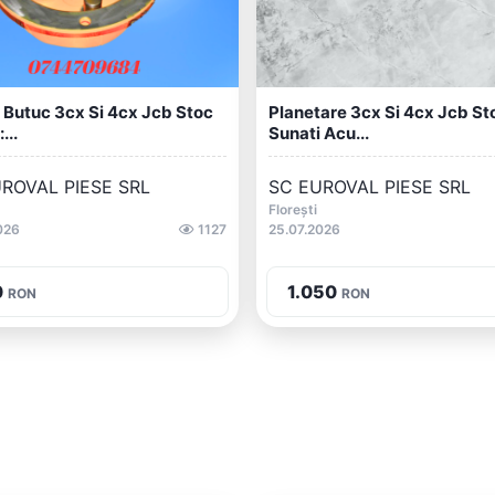
Butuc 3cx Si 4cx Jcb Stoc
Planetare 3cx Si 4cx Jcb St
...
Sunati Acu...
ROVAL PIESE SRL
SC EUROVAL PIESE SRL
Florești
026
1127
25.07.2026
0
1.050
RON
RON