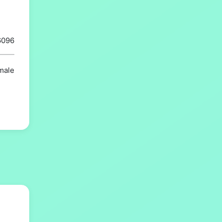
6096
imale