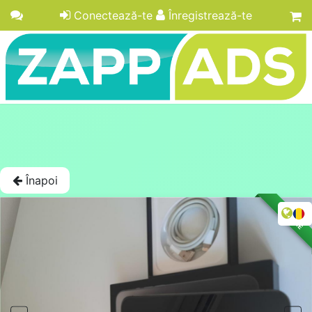
Conectează-te
Înregistrează-te
Înapoi
LICITAȚIE