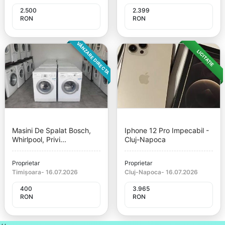
2.500
2.399
RON
RON
VÂNZARE DIRECTA
LICITAȚIE
Masini De Spalat Bosch,
Iphone 12 Pro Impecabil -
Whirlpool, Privi...
Cluj-Napoca
Proprietar
Proprietar
Timișoara
-
16.07.2026
Cluj-Napoca
-
16.07.2026
400
3.965
RON
RON