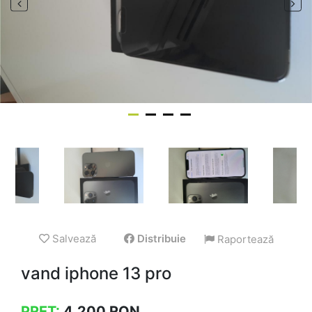
Salvează
Distribuie
Raportează
vand iphone 13 pro
PREȚ:
4.200
RON