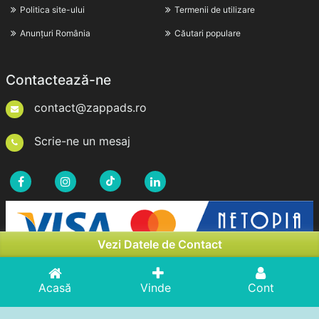
Politica site-ului
Termenii de utilizare
Anunțuri România
Căutari populare
Contactează-ne
contact@zappads.ro
Scrie-ne un mesaj
Vezi Datele de Contact
Acasă
Vinde
Cont
Drepturi de Autor © 2026zappads.ro. Toate Drepturile
Rezervate