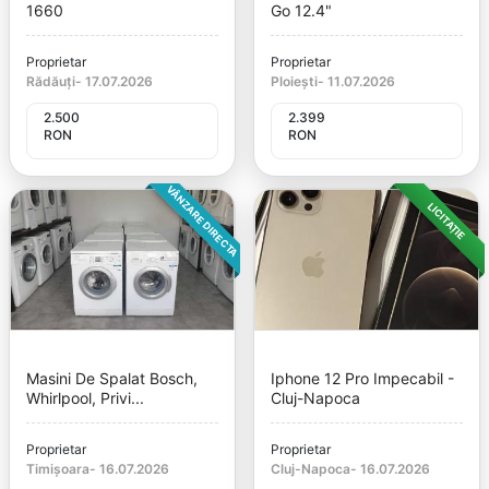
1660
Go 12.4"
Proprietar
Proprietar
Rădăuți
-
17.07.2026
Ploiești
-
11.07.2026
2.500
2.399
RON
RON
VÂNZARE DIRECTA
LICITAȚIE
Masini De Spalat Bosch,
Iphone 12 Pro Impecabil -
Whirlpool, Privi...
Cluj-Napoca
Proprietar
Proprietar
Timișoara
-
16.07.2026
Cluj-Napoca
-
16.07.2026