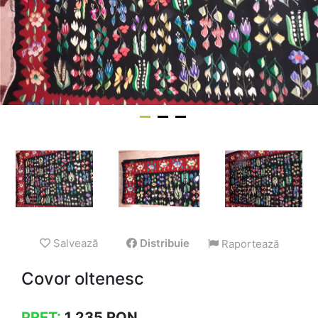
Salvează
Distribuie
Raportează
Covor oltenesc
PREȚ:
1.235
RON