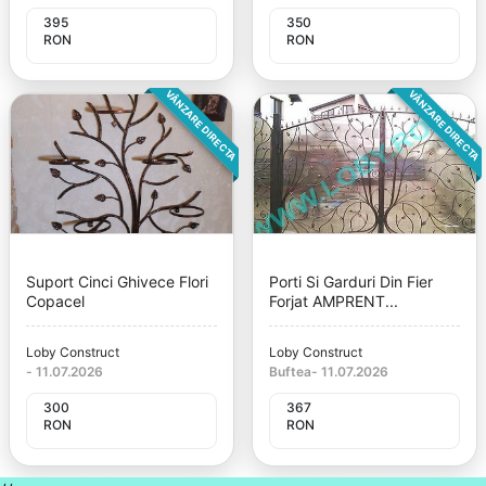
395
350
RON
RON
VÂNZARE DIRECTA
VÂNZARE DIRECTA
Suport Cinci Ghivece Flori
Porti Si Garduri Din Fier
Copacel
Forjat AMPRENT...
Loby Construct
Loby Construct
-
11.07.2026
Buftea
-
11.07.2026
300
367
RON
RON