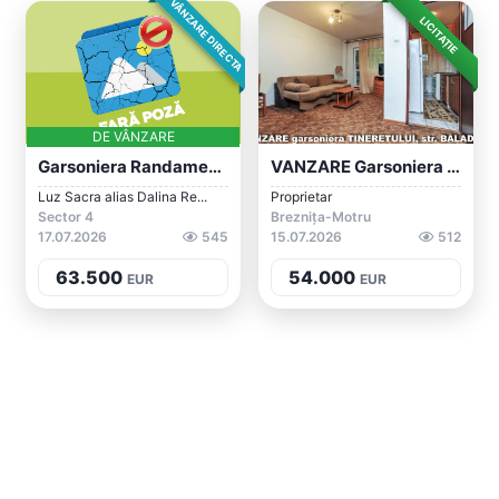
VÂNZARE DIRECTA
LICITAȚIE
DE VÂNZARE
Garsoniera Randament Excelent - Rin Gran...
VANZARE Garsoniera Decomandata, Zona TIN...
Luz Sacra alias Dalina Re...
Proprietar
Sector 4
Breznița-Motru
17.07.2026
545
15.07.2026
512
63.500
54.000
EUR
EUR