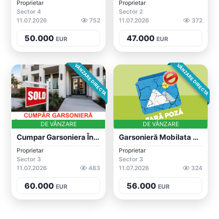
Proprietar
Proprietar
Sector 4
Sector 2
11.07.2026
752
11.07.2026
372
50.000
47.000
EUR
EUR
VÂNZARE DIRECTA
VÂNZARE DIRECTA
DE VÂNZARE
DE VÂNZARE
Cumpar Garsoniera În Sectorul 3 Bucureșt...
Garsonieră Mobilata Lux Mall Park Lake S...
Proprietar
Proprietar
Sector 3
Sector 3
11.07.2026
483
11.07.2026
324
60.000
56.000
EUR
EUR