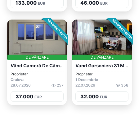
133.000
46.000
EUR
EUR
VÂNZARE DIRECTA
VÂNZARE DIRECTA
DE VÂNZARE
DE VÂNZARE
Vând Cameră De Cămin Transformată În Gar...
Vand Garsoniera 31 Mp 32 000 Euro 1 Dece...
Proprietar
Proprietar
Craiova
1 Decembrie
28.07.2026
257
22.07.2026
358
37.000
32.000
EUR
EUR