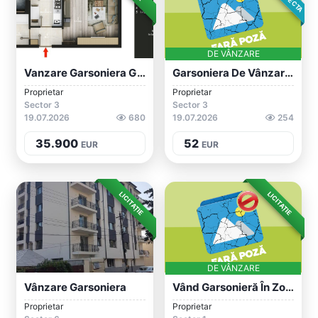
DE VÂNZARE
Vanzare Garsoniera Giurgiului- Toporasi,...
Garsoniera De Vânzare În București, Zona...
Proprietar
Proprietar
Sector 3
Sector 3
19.07.2026
680
19.07.2026
254
35.900
52
EUR
EUR
LICITAȚIE
LICITAȚIE
DE VÂNZARE
Vânzare Garsoniera
Vând Garsonieră În Zona Bucureștii Noi
Proprietar
Proprietar