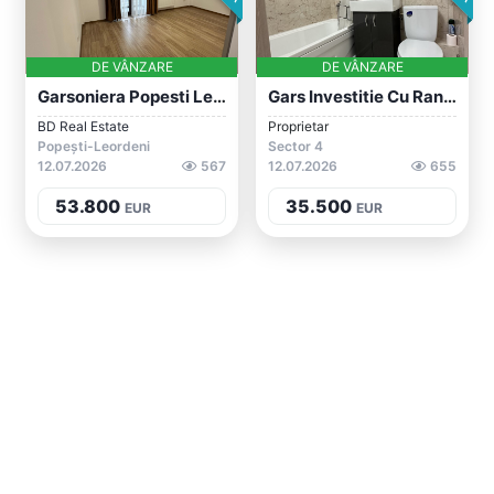
DE VÂNZARE
DE VÂNZARE
Garsoniera Popesti Leordeni
Gars Investitie Cu Randamaent 9% Pe An!...
BD Real Estate
Proprietar
Popești-Leordeni
Sector 4
12.07.2026
567
12.07.2026
655
53.800
35.500
EUR
EUR