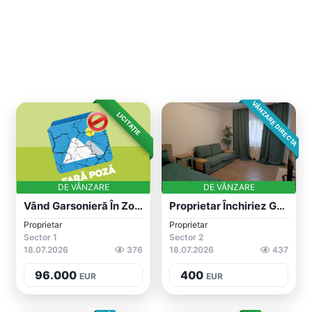
VÂNZARE DIRECTA
LICITAȚIE
DE VÂNZARE
DE VÂNZARE
Vând Garsonieră În Zona Bucureștii Noi
Proprietar Închiriez Garsonieră
Proprietar
Proprietar
Sector 1
Sector 2
18.07.2026
376
18.07.2026
437
96.000
400
EUR
EUR