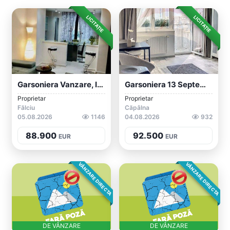
LICITAȚIE
LICITAȚIE
Garsoniera Vanzare, In Bucuresti, Aviati...
Garsoniera 13 Septembrie
Proprietar
Proprietar
Fălciu
Căpâlna
05.08.2026
1146
04.08.2026
932
88.900
92.500
EUR
EUR
VÂNZARE DIRECTA
VÂNZARE DIRECTA
DE VÂNZARE
DE VÂNZARE