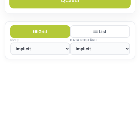
Caută
Grid
List
PREȚ
DATA POSTĂRII