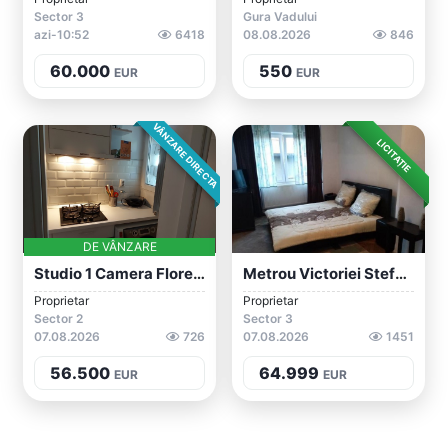
Sector 3
Gura Vadului
azi-10:52
6418
08.08.2026
846
60.000
550
EUR
EUR
VÂNZARE DIRECTA
LICITAȚIE
DE VÂNZARE
Studio 1 Camera Floreasca
Metrou Victoriei Stefan CM Investitie Do...
Proprietar
Proprietar
Sector 2
Sector 3
07.08.2026
726
07.08.2026
1451
56.500
64.999
EUR
EUR