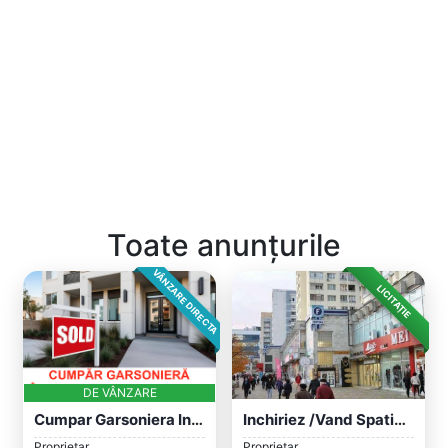
Toate anunțurile
VÂNZARE DIRECTA
LICITAȚIE
DE VÂNZARE
Cumpar Garsoniera In Sectorul 3 Bucurest...
Inchiriez /Vand Spatiu Comercial Centru...
Proprietar
Proprietar