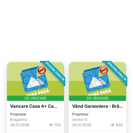
VÂNZARE DIRECTA
VÂNZARE DIRECTA
DE VÂNZARE
DE VÂNZARE
Vanzare Casa 4+ Camere P+1+M, Curte, Par...
Vând Garsoniera - Brâncoveanu, Pța Sudul...
Proprietar
Proprietar
Bragadiru
Sector 4
28.07.2026
750
28.07.2026
830