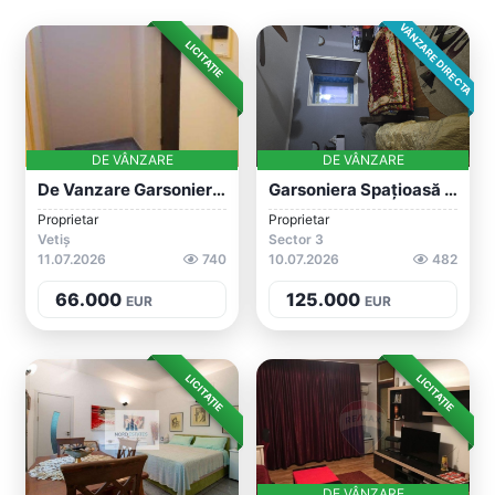
VÂNZARE DIRECTA
LICITAȚIE
DE VÂNZARE
DE VÂNZARE
De Vanzare Garsoniera Zona Panduri, Mobi...
Garsoniera Spațioasă Bună Pentru Investi...
Proprietar
Proprietar
Vetiș
Sector 3
11.07.2026
740
10.07.2026
482
66.000
125.000
EUR
EUR
LICITAȚIE
LICITAȚIE
DE VÂNZARE