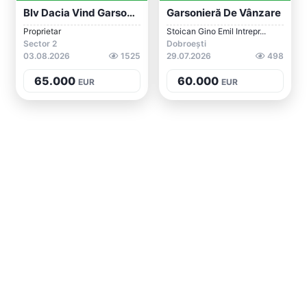
Blv Dacia Vind Garsoniera Programul Nati...
Garsonieră De Vânzare
Proprietar
Stoican Gino Emil Intrepr...
Sector 2
Dobroești
03.08.2026
1525
29.07.2026
498
65.000
60.000
EUR
EUR