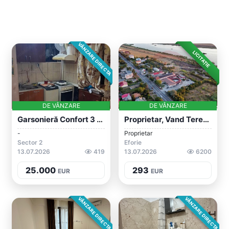
VÂNZARE DIRECTA
LICITAȚIE
DE VÂNZARE
DE VÂNZARE
Garsonieră Confort 3 Pantelimon
Proprietar, Vand Teren Intravilan Situat...
-
Proprietar
Sector 2
Eforie
13.07.2026
419
13.07.2026
6200
25.000
293
EUR
EUR
VÂNZARE DIRECTA
VÂNZARE DIRECTA