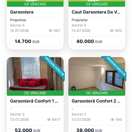
DE VÂNZARE
DE VÂNZARE
Garsoniera
Caut Garsoniera De Vanzare
Proprietar
Proprietar
Sector 5
Sector 5
15.07.2026
387
15.07.2026
403
14.700
40.000
EUR
EUR
VÂNZARE DIRECTA
VÂNZARE DIRECTA
DE VÂNZARE
DE VÂNZARE
Garsonieră Confort 1 Teiul Doamnei
Garsonieră Confort 2 Colentina
-
-
Sector 2
Sector 2
13.07.2026
6417
13.07.2026
100
52.000
38.000
EUR
EUR