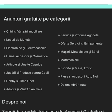
Anunțuri gratuite pe categorii
Chirii și Vânzări Imobiliare
Servicii și Produse Agricole
Locuri de Muncă
Oferte Servicii și Echipamente
Electronice și Electrocasnice
Mașini, Motociclete și Bărci
Haine, Accesorii și Cosmetice
Matrimoniale
Articole și Unelte Casnice
Escorte și Masaj Erotic
Jucării și Produse pentru Copii
Piese și Accesorii Auto Noi
Hobby și Timp Liber
Dezmembrări Auto
Adopții și Vânzări Animale
Despre noi
ZappAds.ro – Marketplace de Anunțuri Gratuite și