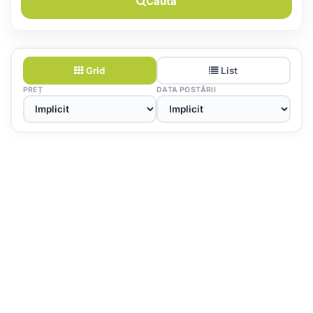
Caută
Grid
List
PREȚ
DATA POSTĂRII