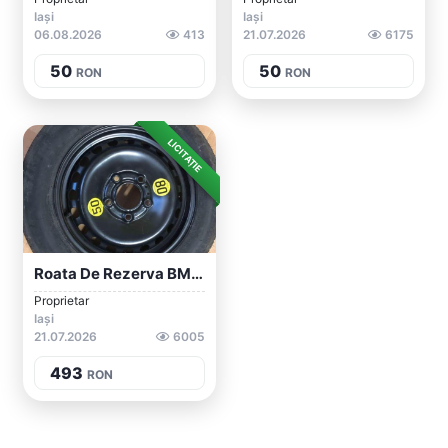
Iași
Iași
06.08.2026
413
21.07.2026
6175
50
50
RON
RON
LICITAȚIE
Roata De Rezerva BMW 125/90/15
Proprietar
Iași
21.07.2026
6005
493
RON