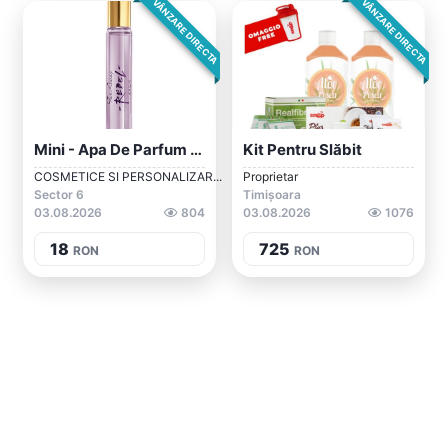
VÂNZARE DIRECTA
VÂNZARE DIRECTA
Mini - Apa De Parfum Far Away Rebel 10 M...
Kit Pentru Slăbit
COSMETICE SI PERSONALIZAR...
Proprietar
Sector 6
Timișoara
03.08.2026
804
03.08.2026
1076
18
725
RON
RON