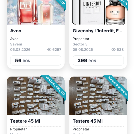
Avon
Givenchy L'Interdit, Femei, Apa De Parfu...
Avon
Proprietar
Săveni
Sector 3
05.08.2026
6297
05.08.2026
633
56
399
RON
RON
VÂNZARE DIRECTA
VÂNZARE DIRECTA
Testere 45 Ml
Testere 45 Ml
Proprietar
Proprietar