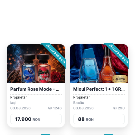
VÂNZARE DIRECTA
VÂNZARE DIRECTA
Parfum Rose Mode - Eleganță Și Rafinamen...
Mixul Perfect: 1 + 1 GRATIS! Parfumuri O...
Proprietar
Proprietar
Iași
Bacău
03.08.2026
1246
03.08.2026
290
17.900
88
RON
RON