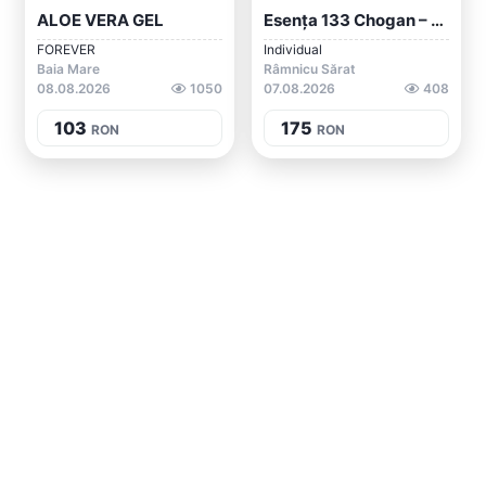
ALOE VERA GEL
Esența 133 Chogan – Parfum Feminin Flora...
FOREVER
Individual
Baia Mare
Râmnicu Sărat
08.08.2026
1050
07.08.2026
408
103
175
RON
RON