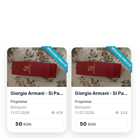
VÂNZARE DIRECTA
VÂNZARE DIRECTA
Giorgio Armani - Si Passione
Giorgio Armani - Si Passione
Proprietar
Proprietar
Botoșani
Botoșani
11.07.2026
618
11.07.2026
334
50
50
RON
RON