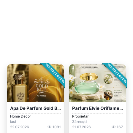
VÂNZARE DIRECTA
VÂNZARE DIRECTA
Apa De Parfum Gold BLD By Patric, Femei,...
Parfum Elvie Oriflame - Eau De Toilette
Home Decor
Proprietar
Iași
Zărnești
22.07.2026
1091
21.07.2026
167