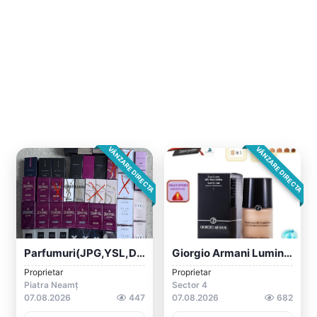
VÂNZARE DIRECTA
VÂNZARE DIRECTA
Parfumuri(JPG,YSL,DIOR,ARMANI Etc)
Giorgio Armani Luminious Silk Foundation...
Proprietar
Proprietar
Piatra Neamț
Sector 4
07.08.2026
447
07.08.2026
682