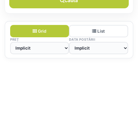
Caută
Grid
List
PREȚ
DATA POSTĂRII