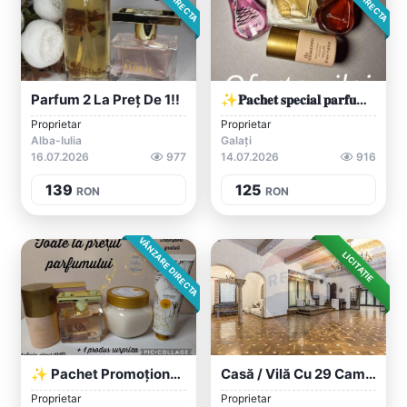
Parfum 2 La Preț De 1!!
✨𝐏𝐚𝐜𝐡𝐞𝐭 𝐬𝐩𝐞𝐜𝐢𝐚𝐥 𝐩𝐚𝐫𝐟𝐮𝐦𝐚𝐭✨ 4 Produse Rafi...
Proprietar
Proprietar
Alba-Iulia
Galați
16.07.2026
977
14.07.2026
916
139
125
RON
RON
VÂNZARE DIRECTA
LICITAȚIE
✨ Pachet Promoțional De Răsfăț Complet –...
Casă / Vilă Cu 29 Camere În Zona Capital...
Proprietar
Proprietar