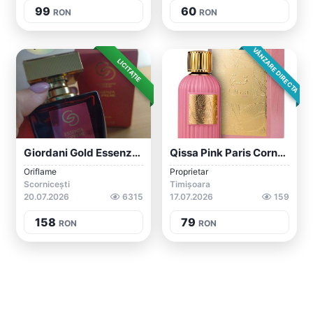
99
60
RON
RON
VÂNZARE DIRECTA
LICITAȚIE
Giordani Gold Essenza Supreme
Qissa Pink Paris Corner 100ml-Parfum Ori...
Oriflame
Proprietar
Scornicești
Timișoara
20.07.2026
6315
17.07.2026
159
158
79
RON
RON