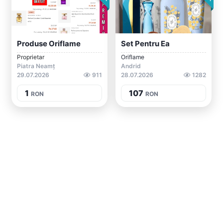
Produse Oriflame
Set Pentru Ea
Proprietar
Oriflame
Piatra Neamț
Andrid
29.07.2026
911
28.07.2026
1282
1
107
RON
RON