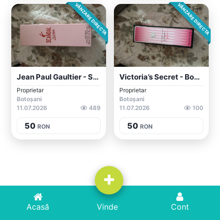
VÂNZARE DIRECTA
VÂNZARE DIRECTA
Jean Paul Gaultier - Scandal
Victoria’s Secret - Bombshell
Proprietar
Proprietar
Botoșani
Botoșani
11.07.2026
489
11.07.2026
100
50
50
RON
RON
Acasă
Acasă
Adaugă Anunț
Vinde
Cont
Cont