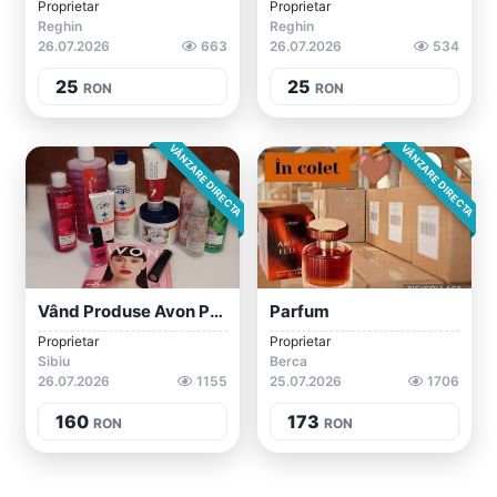
Proprietar
Proprietar
Reghin
Reghin
26.07.2026
663
26.07.2026
534
25
25
RON
RON
VÂNZARE DIRECTA
VÂNZARE DIRECTA
Vând Produse Avon Pe Comandă!
Parfum
Proprietar
Proprietar
Sibiu
Berca
26.07.2026
1155
25.07.2026
1706
160
173
RON
RON