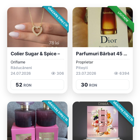
VÂNZARE DIRECTA
LICITAȚIE
Colier Sugar & Spice –
Parfumuri Bărbat 45 Ml.
Oriflame
Proprietar
Răducăneni
Pitești
24.07.2026
306
23.07.2026
6394
52
30
RON
RON
VÂNZARE DIRECTA
VÂNZARE DIRECTA