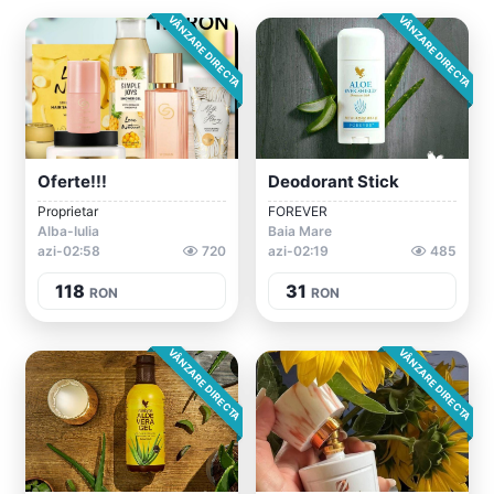
VÂNZARE DIRECTA
VÂNZARE DIRECTA
Oferte!!!
Deodorant Stick
Proprietar
FOREVER
Alba-Iulia
Baia Mare
azi-02:58
720
azi-02:19
485
118
31
RON
RON
VÂNZARE DIRECTA
VÂNZARE DIRECTA