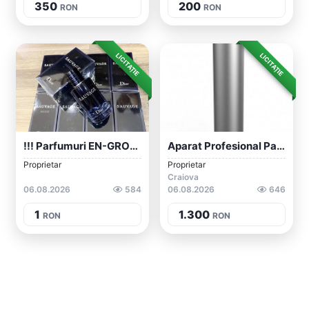
350
200
RON
RON
LICITAȚIE
LICITAȚIE
!!! Parfumuri EN-GROSS Pentru BĂRBATI Și...
Aparat Profesional Parfumare Spatii, GOO...
Proprietar
Proprietar
Craiova
06.08.2026
584
06.08.2026
646
1
1.300
RON
RON