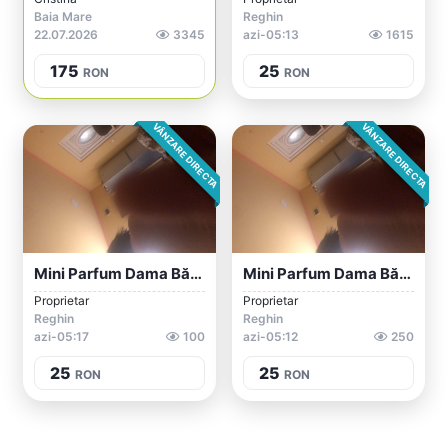
Baia Mare
Reghin
22.07.2026
3345
azi-05:13
1615
175
25
RON
RON
VÂNZARE DIRECTA
VÂNZARE DIRECTA
Mini Parfum Dama Bărbat
Mini Parfum Dama Bărbat
Proprietar
Proprietar
Reghin
Reghin
azi-05:17
100
azi-05:12
250
25
25
RON
RON