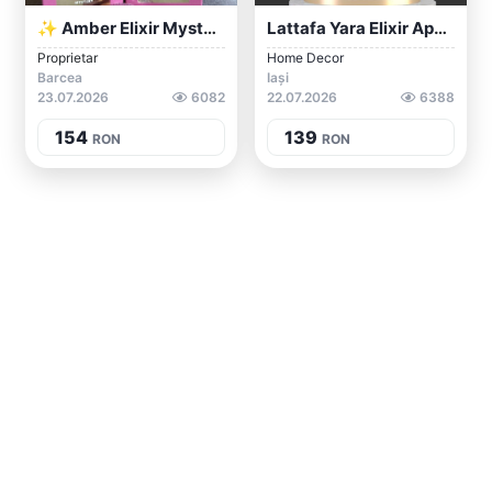
✨ Amber Elixir Mystery ✨
Lattafa Yara Elixir Apa De Parfum De Dam...
Proprietar
Home Decor
Barcea
Iași
23.07.2026
6082
22.07.2026
6388
154
139
RON
RON