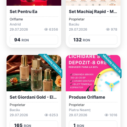
Set Pentru Ea
Set Machiaj Rapid - Mascara, Ruj, Demach...
Oriflame
Proprietar
Andrid
Bacău
29.07.2026
6356
29.07.2026
978
94
132
RON
RON
VÂNZARE DIRECTA
VÂNZARE DIRECTA
Set Giordani Gold - Eleganță Și Rafiname...
Produse Oriflame
Proprietar
Proprietar
Bacău
Piatra Neamț
29.07.2026
6253
29.07.2026
1016
165
1
RON
RON