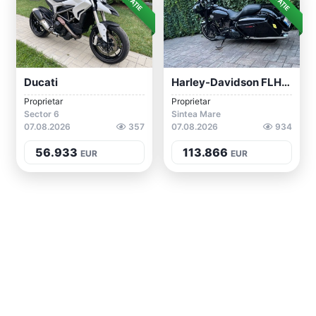
Ducati
Harley-Davidson FLHX Street Glide
Proprietar
Proprietar
Sector 6
Sintea Mare
07.08.2026
357
07.08.2026
934
56.933
113.866
EUR
EUR