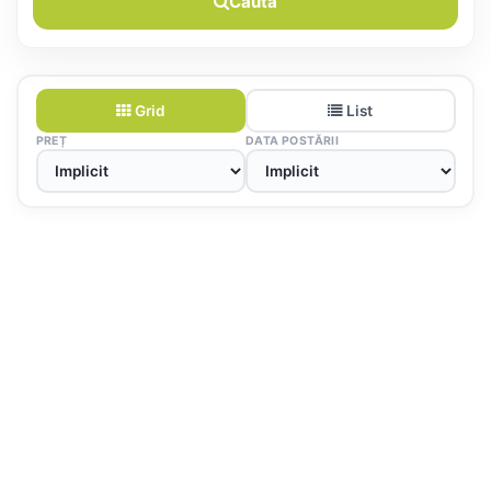
Caută
Grid
List
PREȚ
DATA POSTĂRII