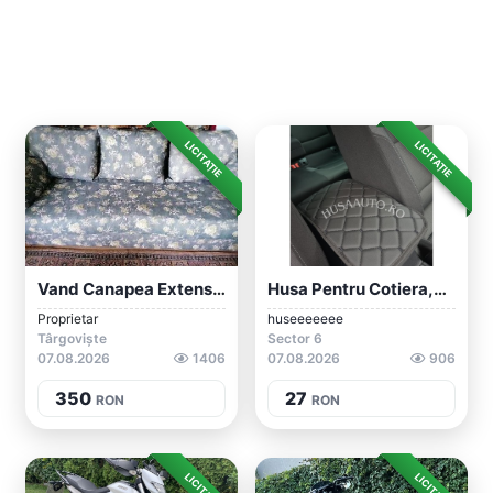
LICITAȚIE
LICITAȚIE
Vand Canapea Extensibila
Husa Pentru Cotiera,universala
Proprietar
huseeeeeee
Târgoviște
Sector 6
07.08.2026
1406
07.08.2026
906
350
27
RON
RON
LICITAȚIE
LICITAȚIE