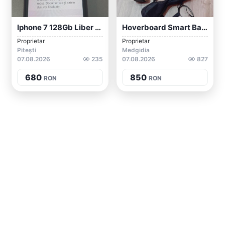
Iphone 7 128Gb Liber De Retea
Hoverboard Smart Balance
Proprietar
Proprietar
Pitești
Medgidia
07.08.2026
235
07.08.2026
827
680
850
RON
RON