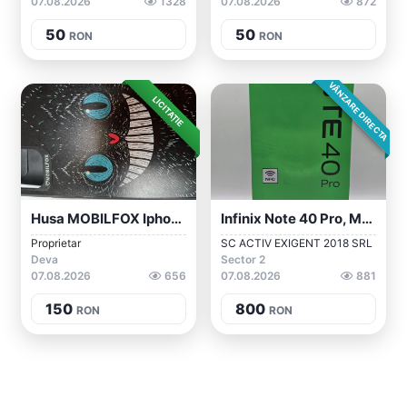
07.08.2026
1328
07.08.2026
872
50
50
RON
RON
VÂNZARE DIRECTA
LICITAȚIE
Husa MOBILFOX Iphon11
Infinix Note 40 Pro, MEM 256GB, RAM 8GB,...
Proprietar
SC ACTIV EXIGENT 2018 SRL
Deva
Sector 2
07.08.2026
656
07.08.2026
881
150
800
RON
RON