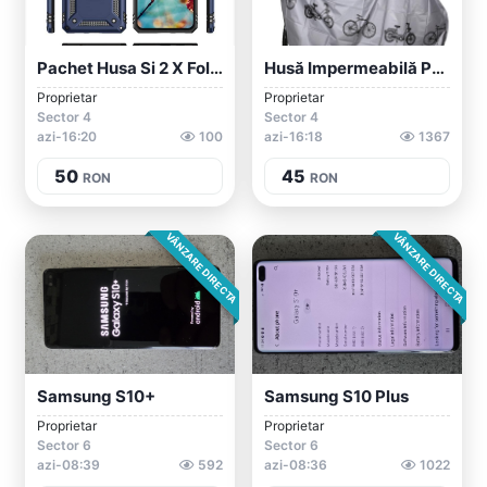
Pachet Husa Si 2 X Folie Sticlă Protecti...
Husă Impermeabilă Protecție Depozitare B...
Proprietar
Proprietar
Sector 4
Sector 4
azi-16:20
100
azi-16:18
1367
50
45
RON
RON
VÂNZARE DIRECTA
VÂNZARE DIRECTA
Samsung S10+
Samsung S10 Plus
Proprietar
Proprietar
Sector 6
Sector 6
azi-08:39
592
azi-08:36
1022