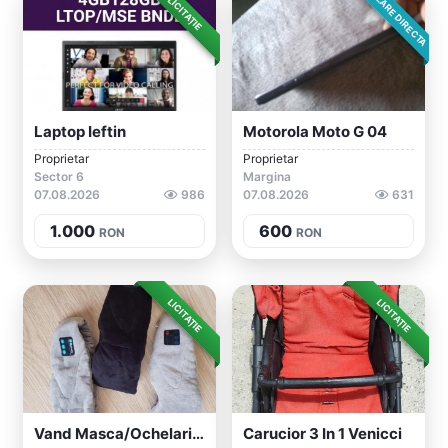
VÂNZARE DIRECTA
LICITAȚIE
Laptop Ieftin
Motorola Moto G 04
Proprietar
Proprietar
Sector 6
Margina
07.08.2026
986
07.08.2026
631
1.000
600
RON
RON
LICITAȚIE
LICITAȚIE
Vand Masca/ochelari Pentru Dormit Cu Cas...
Carucior 3 In 1 Venicci