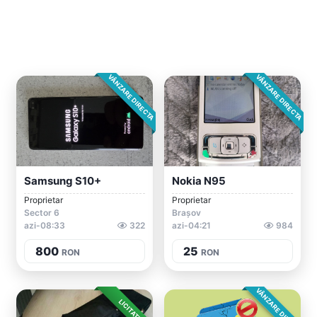
VÂNZARE DIRECTA
VÂNZARE DIRECTA
Samsung S10+
Nokia N95
Proprietar
Proprietar
Sector 6
Brașov
azi-08:33
322
azi-04:21
984
800
25
RON
RON
VÂNZARE DIRECTA
LICITAȚIE