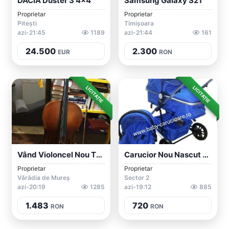
DACIA Duster 3 4x4
Samsung Galaxy S21
Proprietar
Proprietar
Pitești
Timișoara
azi-21:45
1189
azi-21:44
161
24.500
2.300
EUR
RON
LICITAȚIE
LICITAȚIE
Vând Violoncel Nou Thomann
Carucior Nou Nascut 3 In 1 Nou In Cutie...
Proprietar
Proprietar
Vărădia de Mureș
Sector 2
azi-20:19
1285
azi-19:12
885
1.483
720
RON
RON