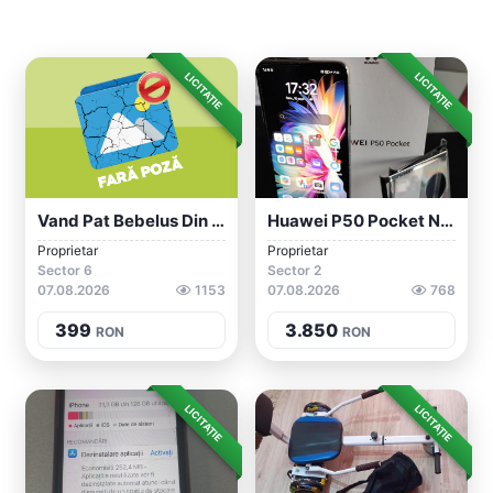
LICITAȚIE
LICITAȚIE
Vand Pat Bebelus Din Lemn Cu Saltea Cu 2...
Huawei P50 Pocket Nou Cu Garanție Și Asi...
Proprietar
Proprietar
Sector 6
Sector 2
07.08.2026
1153
07.08.2026
768
399
3.850
RON
RON
LICITAȚIE
LICITAȚIE