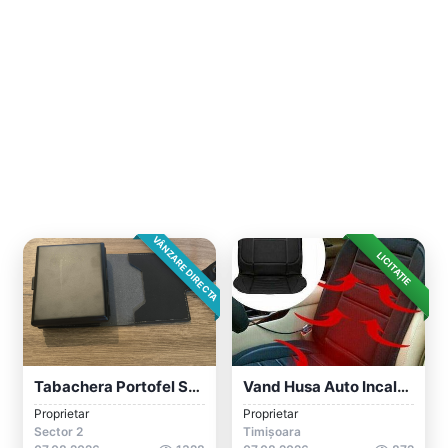
VÂNZARE DIRECTA
LICITAȚIE
Tabachera Portofel Suport Bani Si Cardur...
Vand Husa Auto Incalzire Scaune Cu Doua...
Proprietar
Proprietar
Sector 2
Timișoara