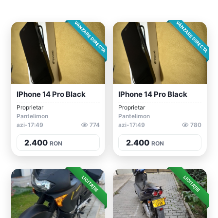
VÂNZARE DIRECTA
VÂNZARE DIRECTA
IPhone 14 Pro Black
IPhone 14 Pro Black
Proprietar
Proprietar
Pantelimon
Pantelimon
azi-17:49
774
azi-17:49
780
2.400
2.400
RON
RON
LICITAȚIE
LICITAȚIE