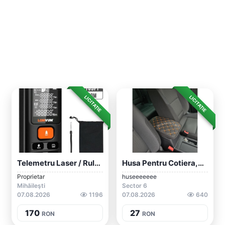
LICITAȚIE
LICITAȚIE
Telemetru Laser / Ruleta Laser De Masura...
Husa Pentru Cotiera,universala C 01
Proprietar
huseeeeeee
Mihăileşti
Sector 6
07.08.2026
1196
07.08.2026
640
170
27
RON
RON