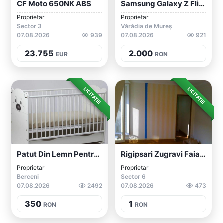
CF Moto 650NK ABS
Samsung Galaxy Z Flip3 5G
Proprietar
Proprietar
Sector 3
Vărădia de Mureș
07.08.2026
939
07.08.2026
921
23.755
2.000
EUR
RON
LICITAȚIE
LICITAȚIE
Patut Din Lemn Pentru Copii Cu Saltea 12...
Rigipsari Zugravi Faiantari Parchetari
Proprietar
Proprietar
Berceni
Sector 6
07.08.2026
2492
07.08.2026
473
350
1
RON
RON