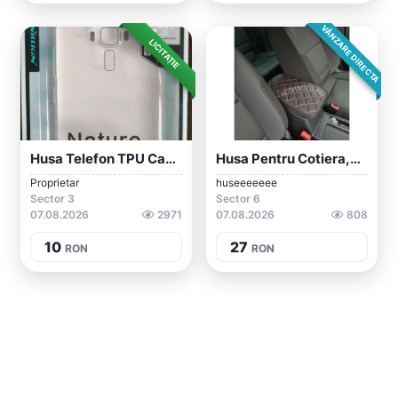
VÂNZARE DIRECTA
LICITAȚIE
Husa Telefon TPU Case #Asus ZC551KL Husă...
Husa Pentru Cotiera,universala C 01
Proprietar
huseeeeeee
Sector 3
Sector 6
07.08.2026
2971
07.08.2026
808
10
27
RON
RON