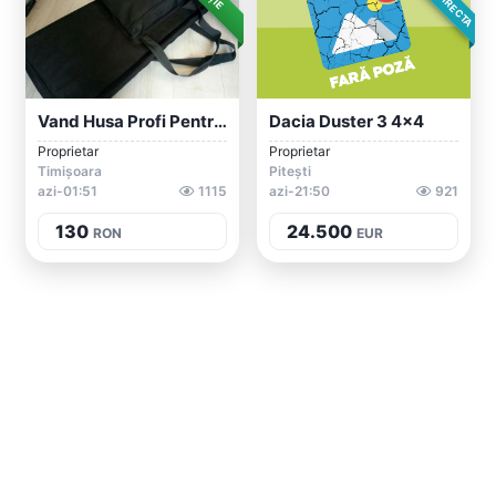
Vand Husa Profi Pentru Clapa, Claviatura...
Dacia Duster 3 4x4
Proprietar
Proprietar
Timișoara
Pitești
azi-01:51
1115
azi-21:50
921
130
24.500
RON
EUR