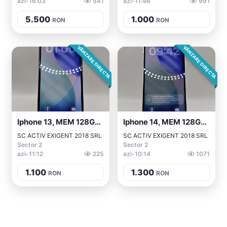
azi-16:03
541
azi-11:46
991
5.500
1.000
RON
RON
VÂNZARE DIRECTA
VÂNZARE DIRECTA
Iphone 13, MEM 128GB, RAM 4GB, Green, Am...
Iphone 14, MEM 128GB, RAM 6GB, White, Am...
SC ACTIV EXIGENT 2018 SRL
SC ACTIV EXIGENT 2018 SRL
Sector 2
Sector 2
azi-11:12
225
azi-10:14
1071
1.100
1.300
RON
RON