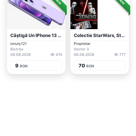
Câștigă Un IPhone 13 Acum!
Colectie StarWars, Star Wars,72 Jetoane,...
ionuty121
Proprietar
Bistrița
Sector 3
06.08.2026
474
06.08.2026
777
9
70
RON
RON