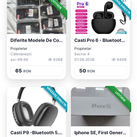
VÂNZARE DIRECTA
LICITAȚIE
Diferite Modele De Console Cu 36 De Jocu...
Casti Pro 6 - Bluetooth 5.1 - Mic/suport...
Proprietar
Proprietar
Călimănești
Sector 4
azi-09:48
6288
07.08.2026
6498
65
50
RON
RON
VÂNZARE DIRECTA
LICITAȚIE
Casti P9 -Bluetooth 5.1 -Microfon, Aux,...
Iphone SE, First Generation