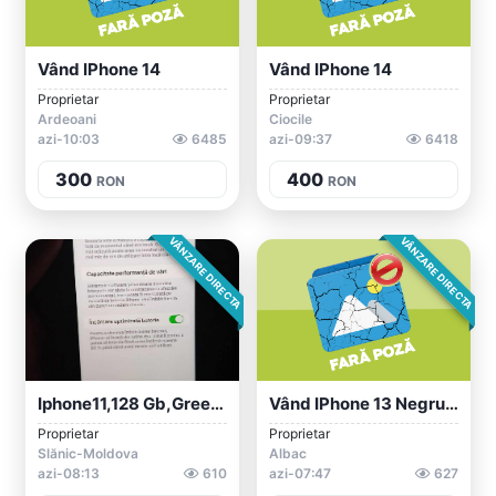
Vând IPhone 14
Vând IPhone 14
Proprietar
Proprietar
Ardeoani
Ciocile
azi-10:03
6485
azi-09:37
6418
300
400
RON
RON
VÂNZARE DIRECTA
VÂNZARE DIRECTA
Iphone11,128 Gb,green ,liber De Rețea!
Vând IPhone 13 Negru, Sănătate Baterie 9...
Proprietar
Proprietar
Slănic-Moldova
Albac
azi-08:13
610
azi-07:47
627