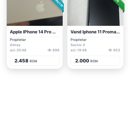
Apple IPhone 14 Pro Max 256 GB Argintiu...
Vand Iphone 11 Promax 256 Gb
Proprietar
Proprietar
Almaș
Sector 4
azi-20:48
896
azi-19:48
953
2.458
2.000
RON
RON