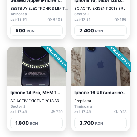
Sealed Apple IPhone 15 Pro Max Factory U...
Iphone 16, MEM 128GB, RAM 8GB, Ultramari...
BESTBUY ELECTRONICS LIMIT...
SC ACTIV EXIGENT 2018 SRL
Aninoasa
Sector 2
azi-18:51
6403
azi-17:51
196
500
2.400
RON
RON
VÂNZARE DIRECTA
VÂNZARE DIRECTA
Iphone 14 Pro, MEM 128GB, RAM 6GB, Deep...
Iphone 16 Ultramarine 128gb
SC ACTIV EXIGENT 2018 SRL
Proprietar
Sector 2
Timișoara
azi-17:49
720
azi-17:49
923
1.800
3.700
RON
RON