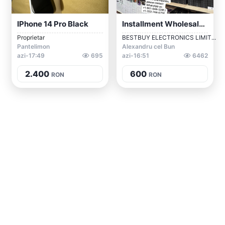
IPhone 14 Pro Black
Installment Wholesale Suppliers Of IPhon...
Proprietar
BESTBUY ELECTRONICS LIMIT...
Pantelimon
Alexandru cel Bun
azi-17:49
695
azi-16:51
6462
2.400
600
RON
RON