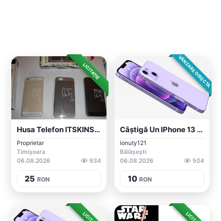
VÂNZARE DIRECTA
LICITAȚIE
Husa Telefon ITSKINS Fashionista Zero BE...
Câștigă Un IPhone 13 Acum!
Proprietar
ionuty121
Timișoara
Bălășești
06.08.2026
934
06.08.2026
504
25
10
RON
RON
LICITAȚIE
LICITAȚIE