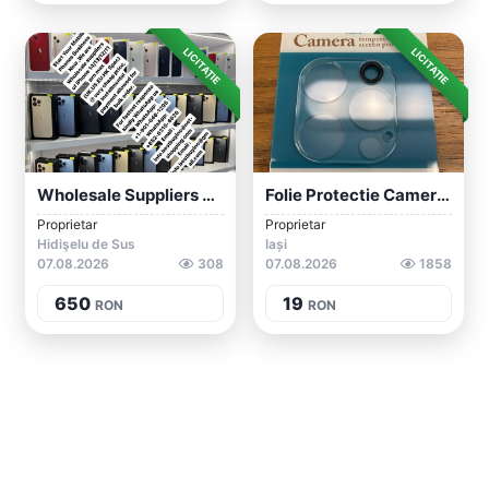
LICITAȚIE
LICITAȚIE
Wholesale Suppliers Of IPhone 14/13/12/...
Folie Protectie Camera Spate Pentru IPho...
Proprietar
Proprietar
Hidişelu de Sus
Iași
07.08.2026
308
07.08.2026
1858
650
19
RON
RON