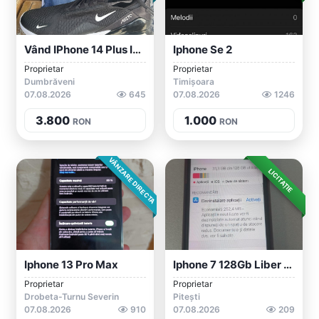
Vând IPhone 14 Plus Impecabil
Iphone Se 2
Proprietar
Proprietar
Dumbrăveni
Timișoara
07.08.2026
645
07.08.2026
1246
3.800
1.000
RON
RON
VÂNZARE DIRECTA
LICITAȚIE
Iphone 13 Pro Max
Iphone 7 128Gb Liber De Retea
Proprietar
Proprietar
Drobeta-Turnu Severin
Pitești
07.08.2026
910
07.08.2026
209