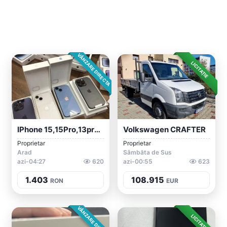
VÂNZARE DIRECTA
LICITAȚIE
IPhone 15,15Pro,13promax,14promax Stock...
Volkswagen CRAFTER
Proprietar
Proprietar
Arad
Sâmbăta de Sus
azi-04:27
620
azi-00:55
623
1.403
108.915
RON
EUR
VÂNZARE DIRECTA
LICITAȚIE