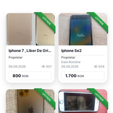
LICITAȚIE
LICITAȚIE
Iphone 7 , Liber De Orice Retea !
Iphone Se2
Proprietar
Proprietar
Daia Româna
06.08.2026
407
06.08.2026
504
800
1.700
RON
RON
LICITAȚIE
LICITAȚIE