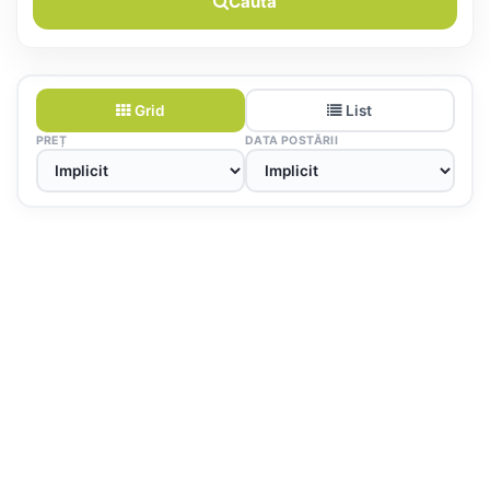
Caută
Grid
List
PREȚ
DATA POSTĂRII