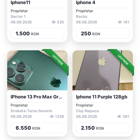
Iphone11
Iphone 4
Proprietar
Proprietar
Sector 1
Bacău
06.08.2026
525
06.08.2026
181
1.500
250
RON
RON
LICITAȚIE
LICITAȚIE
IPhone 13 Pro Max Green 512 Gb Sau Schim...
Iphone 11 Purple 128gb
Proprietar
Proprietar
Drobeta-Turnu Severin
Cluj-Napoca
06.08.2026
1328
06.08.2026
391
6.550
2.150
RON
RON