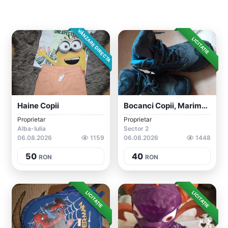
VÂNZARE DIRECTA
LICITAȚIE
Haine Copii
Bocanci Copii, Marimea 34
Proprietar
Proprietar
Alba-Iulia
Sector 2
06.08.2026
1159
06.08.2026
1448
50
40
RON
RON
LICITAȚIE
LICITAȚIE