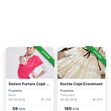
LICITAȚIE
LICITAȚIE
Sistem Purtare Copii Baby Wrap Marsupiu...
Rochie Copii Eveniment
Proprietar
Proprietar
Deva
Timișoara
06.08.2026
758
06.08.2026
593
59
180
RON
RON