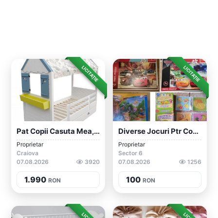
LICITAȚIE
LICITAȚIE
Pat Copii Casuta Mea, Lemn Masiv Molid,...
Diverse Jocuri Ptr Copii De 5-10 Ani Tri...
Proprietar
Proprietar
Craiova
Sector 6
07.08.2026
3920
07.08.2026
1256
1.990
100
RON
RON