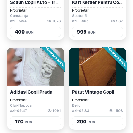
Scaun Copii Auto - Transformer
Kart Kettler Pentru Copii, Aproape Nou
Proprietar
Proprietar
Constanța
Sector 5
azi-15:54
1023
azi-13:05
937
400
999
RON
RON
VÂNZARE DIRECTA
VÂNZARE DIRECTA
Adidasi Copii Prada
Pătuț Vintage Copii
Proprietar
Proprietar
Cluj-Napoca
Beliu
azi-09:47
1091
azi-05:33
1503
170
200
RON
RON