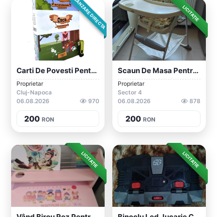
VÂNZARE DIRECTA
LICITAȚIE
Carti De Povesti Pentru Copii Coco Porcu...
Scaun De Masa Pentru Copii Joie Mimzy Sn...
Proprietar
Proprietar
Cluj-Napoca
Sector 4
06.08.2026
970
06.08.2026
878
200
200
RON
RON
LICITAȚIE
LICITAȚIE
Vând Birou Roz Pentru Copii
Binoclu Led Jucarie Copii 13 Cm