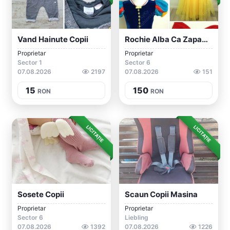
Vand Hainute Copii
Rochie Alba Ca Zapada Copii Rochie Carna...
Proprietar
Proprietar
Sector 1
Sector 6
07.08.2026
2197
07.08.2026
151
15
150
RON
RON
LICITAȚIE
LICITAȚIE
Sosete Copii
Scaun Copii Masina
Proprietar
Proprietar
Sector 6
Liebling
07.08.2026
1392
07.08.2026
1226