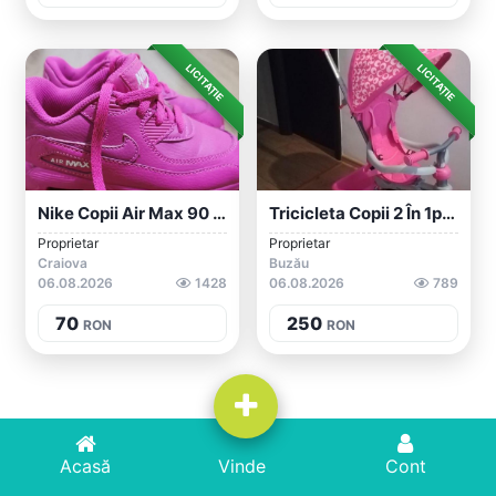
LICITAȚIE
LICITAȚIE
Nike Copii Air Max 90 LTR Gs Laser Fuchs...
Tricicleta Copii 2 În 1pentru Varsta 1-4...
Proprietar
Proprietar
Craiova
Buzău
06.08.2026
1428
06.08.2026
789
70
250
RON
RON
Acasă
Acasă
Adaugă Anunț
Vinde
Cont
Cont