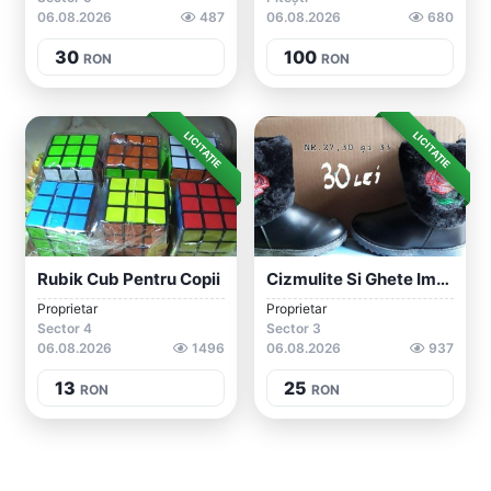
06.08.2026
487
06.08.2026
680
30
100
RON
RON
LICITAȚIE
LICITAȚIE
Rubik Cub Pentru Copii
Cizmulite Si Ghete Imblanite Copii Și Ad...
Proprietar
Proprietar
Sector 4
Sector 3
06.08.2026
1496
06.08.2026
937
13
25
RON
RON