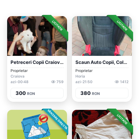
LICITAȚIE
LICITAȚIE
Petreceri Copii Craiova Magician Animato...
Scaun Auto Copii, Coletto Zafiro 15-36kg...
Proprietar
Proprietar
Craiova
Horia
azi-00:48
759
azi-21:50
1412
300
380
RON
RON
VÂNZARE DIRECTA
LICITAȚIE