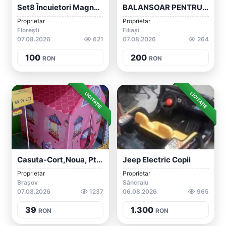
Set8 Încuietori Magnetice Protectie Copi...
BALANSOAR PENTRU COPII 'URSULET DIN PLUS...
Proprietar
Proprietar
Florești
Filiași
07.08.2026
621
07.08.2026
264
100
200
RON
RON
LICITAȚIE
LICITAȚIE
Casuta-Cort,noua, Pt Joc Copii, Interior...
Jeep Electric Copii
Proprietar
Proprietar
Brașov
Sâncraiu
07.08.2026
1237
06.08.2026
965
39
1.300
RON
RON