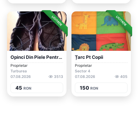
LICITAȚIE
LICITAȚIE
Opinci Din Piele Pentru Copii
Țarc Pt Copii
Proprietar
Proprietar
Turburea
Sector 4
07.08.2026
3513
07.08.2026
405
45
150
RON
RON