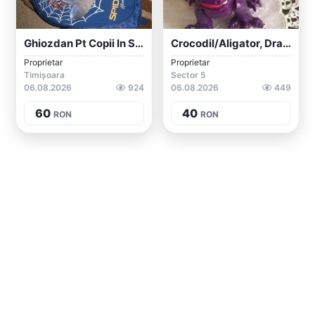
Ghiozdan Pt Copii In Stare F Buna Cu Spi...
Crocodil/aligator, Dragon Jucarii Pt. Co...
Proprietar
Proprietar
Timișoara
Sector 5
06.08.2026
924
06.08.2026
449
60
40
RON
RON