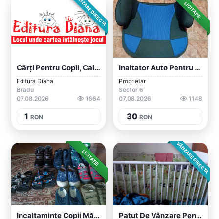
VÂNZARE DIRECTA
LICITAȚIE
Cărți Pentru Copii, Caiet De Scriere
Inaltator Auto Pentru Copii
Editura Diana
Proprietar
Bradu
Sector 6
07.08.2026
1664
07.08.2026
1148
1
30
RON
RON
VÂNZARE DIRECTA
LICITAȚIE
Incaltaminte Copii Mărime 25 Și 27
Patut De Vânzare Pentru Copii