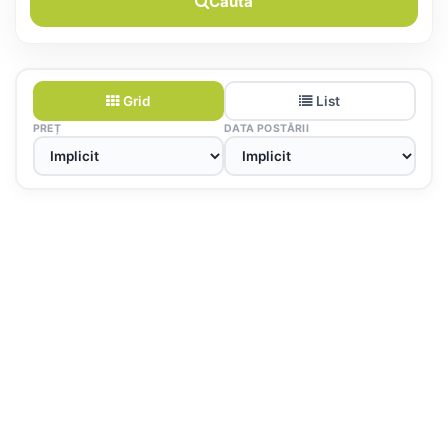
Caută
Grid
List
PREȚ
DATA POSTĂRII