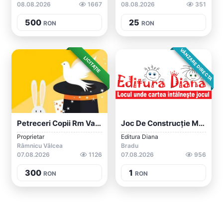
08.08.2026
1667
08.08.2026
351
500
25
RON
RON
VÂNZARE DIRECTA
LICITAȚIE
Petreceri Copii Rm Valcea Magician
Joc De Construcție Magnetic Copii
Proprietar
Editura Diana
Râmnicu Vâlcea
Bradu
07.08.2026
1126
07.08.2026
956
300
1
RON
RON