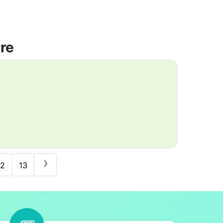
are
›
12
13