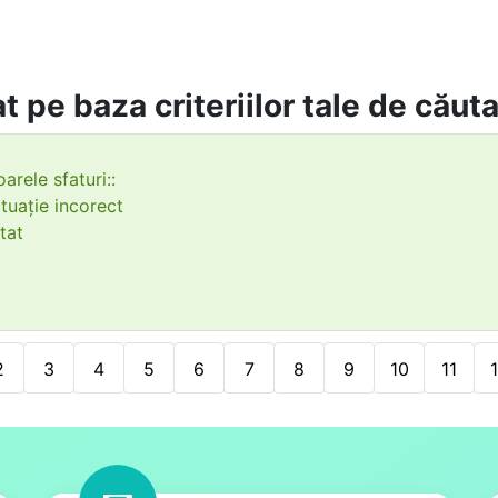
t pe baza criteriilor tale de căut
arele sfaturi::
tuație incorect
tat
2
3
4
5
6
7
8
9
10
11