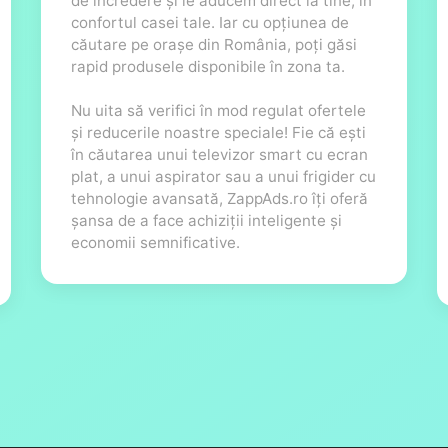
de încredere și le aducem direct la tine, în
confortul casei tale. Iar cu opțiunea de
căutare pe orașe din România, poți găsi
rapid produsele disponibile în zona ta.
Nu uita să verifici în mod regulat ofertele
și reducerile noastre speciale! Fie că ești
în căutarea unui televizor smart cu ecran
plat, a unui aspirator sau a unui frigider cu
tehnologie avansată, ZappAds.ro îți oferă
șansa de a face achiziții inteligente și
economii semnificative.