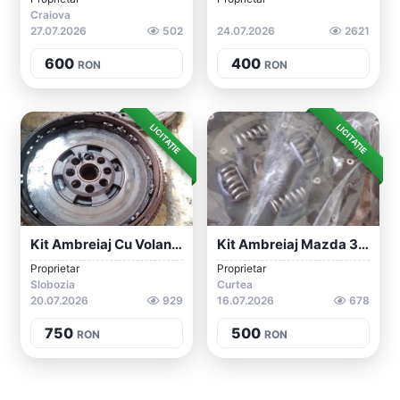
Craiova
27.07.2026
502
24.07.2026
2621
600
400
RON
RON
LICITAȚIE
LICITAȚIE
Kit Ambreiaj Cu Volanta Volkswagen T4 20...
Kit Ambreiaj Mazda 323f
Proprietar
Proprietar
Slobozia
Curtea
20.07.2026
929
16.07.2026
678
750
500
RON
RON