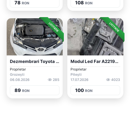
78
108
RON
RON
LICITAȚIE
LICITAȚIE
Dezmembrari Toyota Auris 2015 1.4 D-4d
Modul Led Far A2219008001 Calculator DRL...
Proprietar
Proprietar
Grozești
Pitești
06.08.2026
285
17.07.2026
4023
89
100
RON
RON