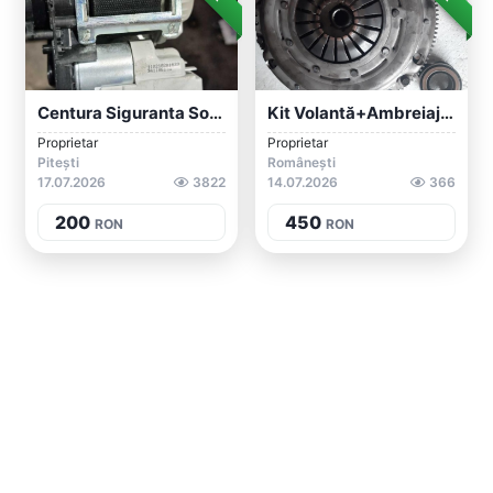
Centura Siguranta Sofer Pasager Mercedes...
Kit Volantă+ambreiaj Vw 1,9 Tdi 5 Trepte
Proprietar
Proprietar
Pitești
Românești
17.07.2026
3822
14.07.2026
366
200
450
RON
RON