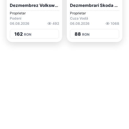
Dezmembrez Volkswagen Sharan 2008 1.9 Td...
Dezmembrari Skoda Octavia 2 Facelift Bre...
Proprietar
Proprietar
Podeni
Cuza Vodă
06.08.2026
492
06.08.2026
1068
162
88
RON
RON