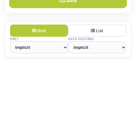
Caută
Grid
List
PREȚ
DATA POSTĂRII