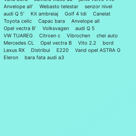
Anvelope all'
Webasto telestar
senzor nivel
audi Q 5'
Kit ambreiaj
Golf 4 tdi
Canelat
Toyota celic
Capac bara
Anvelope all
Opel vectra B'
Volksvagen
audi Q 5
VW TUAREG
Citroen c
Vibrochen
chei auto
Mercedes CL
Opel vectra B
Vito 2.2
bord
Lexus RX
Distribui
E220
Vand opel ASTRA G
Eleron
bara fata audi a3