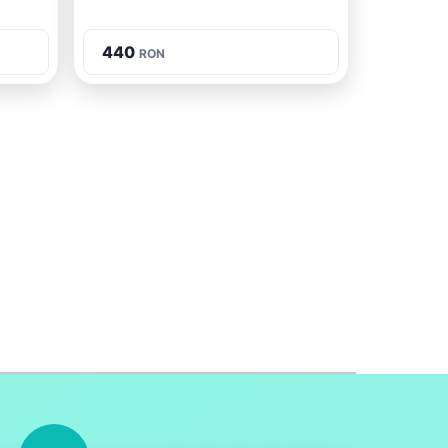
440
RON