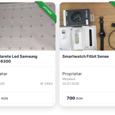
LICITAȚIE
 Barete Led Samsung
Smartwatch Fitbit Sense
J6300
etar
Proprietar
Moțăieni
026
3483
20.07.2026
9
700
RON
RON