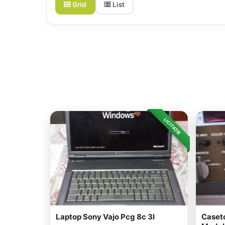
Grid
List
LICITAȚIE
Laptop Sony Vajo Pcg 8c 3l
Caseto