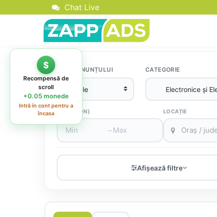
Chat Live
$
TIPUL ANUNȚULUI
CATEGORIE
Recompensă de
scroll
+0.05 monede
Intră în cont pentru a
încasa
PREȚ (RON)
LOCAȚIE
–
Afișează filtre