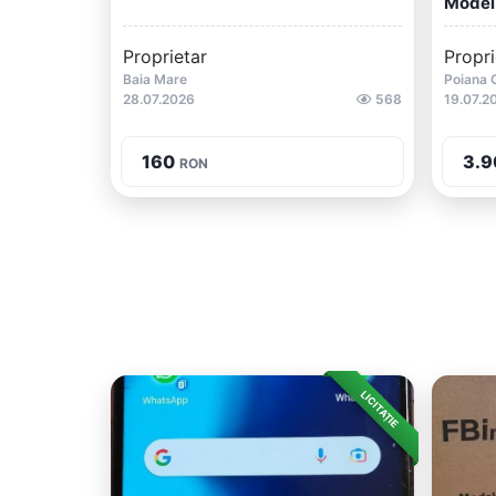
Model 
Proprietar
Propri
Baia Mare
Poiana 
28.07.2026
568
19.07.2
160
3.9
RON
LICITAȚIE