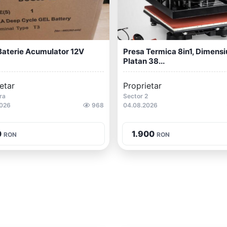
Baterie Acumulator 12V
Presa Termica 8in1, Dimens
Platan 38...
etar
Proprietar
ra
Sector 2
2026
968
04.08.2026
0
1.900
RON
RON