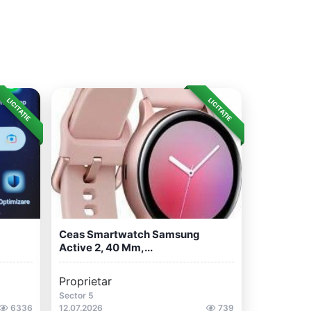
LICITAȚIE
LICITAȚIE
Ceas Smartwatch Samsung
Active 2, 40 Mm,...
Proprietar
Sector 5
6336
12.07.2026
739