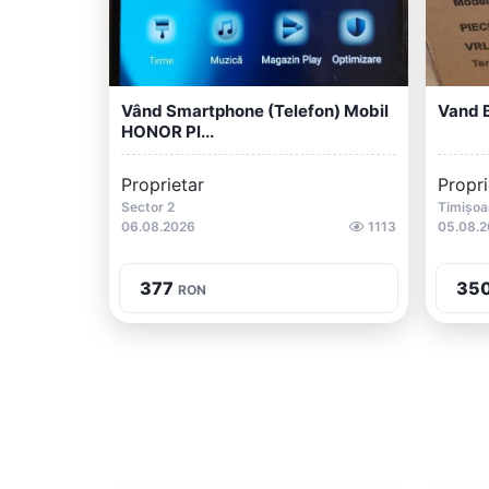
Vând Smartphone (telefon) Mobil
Vand 
HONOR Pl...
Proprietar
Propri
Sector 2
Timișoa
06.08.2026
1113
05.08.
377
35
RON