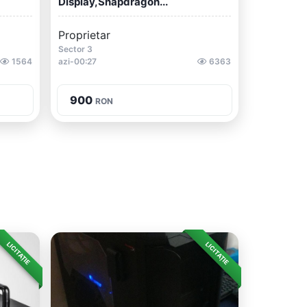
Display,Snapdragon...
Proprietar
Sector 3
1564
azi-00:27
6363
900
RON
LICITAȚIE
LICITAȚIE