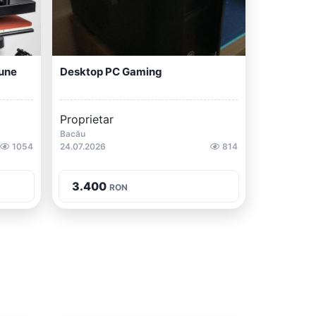
iune
Desktop PC Gaming
Proprietar
Bacău
1054
24.07.2026
814
3.400
RON