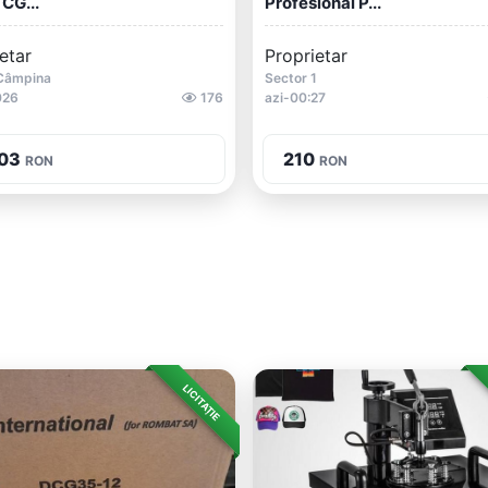
CG...
Profesional P...
etar
Proprietar
Câmpina
Sector 1
026
176
azi-00:27
03
210
RON
RON
LICITAȚIE