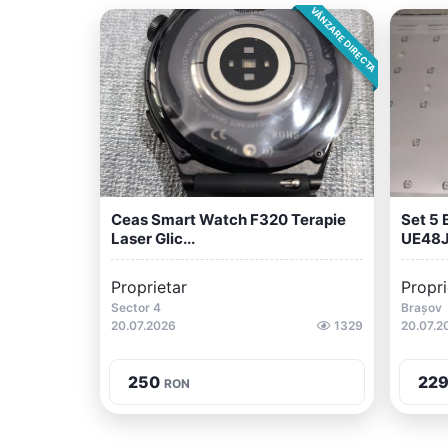
VÂNZARE DIRECTA
Ceas Smart Watch F320 Terapie
Set 5
Laser Glic...
UE48
Proprietar
Propri
Sector 4
Brașov
20.07.2026
1329
20.07.2
250
22
RON