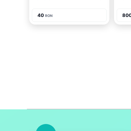
40
80
RON