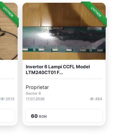
LICITAȚIE
LICITAȚIE
Invertor 6 Lampi CCFL Model
LTM240CT01 F...
Proprietar
Sector 6
3512
17.07.2026
464
60
RON