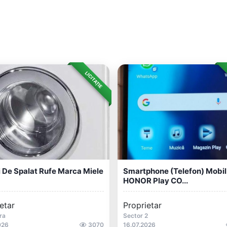
LICITAȚIE
 De Spalat Rufe Marca Miele
Smartphone (telefon) Mobil
HONOR Play CO...
etar
Proprietar
ra
Sector 2
026
3070
16.07.2026