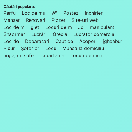
Căutări populare:
Parfu
Loc de mu
W'
Postez
Inchirier
Mansar
Renovari
Pizzer
Site-uri web
Loc de m
glet
Locuri de m
Jo
manipulant
Shaormar
Lucrări
Grecia
Lucrător comercial
Loc de
Debarasari
Caut de
Acoperi
jgheaburi
Pixur
Șofer pr
Locu
Muncă la domiciliu
angajam soferi
apartame
Locuri de mun