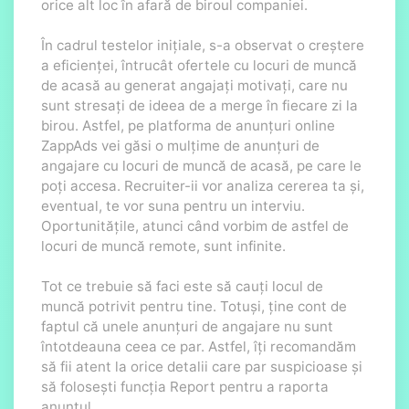
orice alt loc în afară de biroul companiei.
În cadrul testelor inițiale, s-a observat o creștere
a eficienței, întrucât ofertele cu locuri de muncă
de acasă au generat angajați motivați, care nu
sunt stresați de ideea de a merge în fiecare zi la
birou. Astfel, pe platforma de anunțuri online
ZappAds vei găsi o mulțime de anunțuri de
angajare cu locuri de muncă de acasă, pe care le
poți accesa. Recruiter-ii vor analiza cererea ta și,
eventual, te vor suna pentru un interviu.
Oportunitățile, atunci când vorbim de astfel de
locuri de muncă remote, sunt infinite.
Tot ce trebuie să faci este să cauți locul de
muncă potrivit pentru tine. Totuși, ține cont de
faptul că unele anunțuri de angajare nu sunt
întotdeauna ceea ce par. Astfel, îți recomandăm
să fii atent la orice detalii care par suspicioase și
să folosești funcția Report pentru a raporta
anunțul.