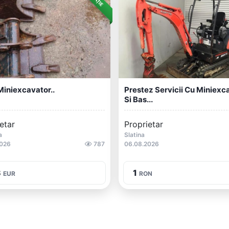
iniexcavator..
Prestez Servicii Cu Miniexc
Si Bas...
etar
Proprietar
a
Slatina
2026
787
06.08.2026
3
1
EUR
RON