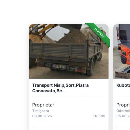
LICITAȚIE
Transport Nisip,sort,piatra
Kubot
Concasata,be...
Proprietar
Propri
Timișoara
Odorhei
06.08.2026
385
05.08.