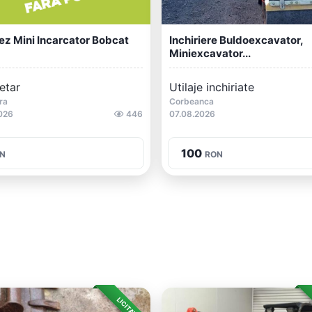
iez Mini Incarcator Bobcat
Inchiriere Buldoexcavator,
Miniexcavator...
etar
Utilaje inchiriate
ra
Corbeanca
026
446
07.08.2026
100
N
RON
LICITAȚIE