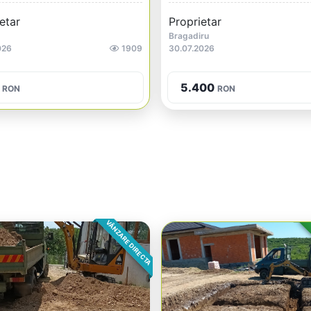
etar
Proprietar
Bragadiru
026
1909
30.07.2026
5.400
RON
RON
VÂNZARE DIRECTA