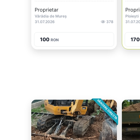
Proprietar
Propri
Vărădia de Mureș
Ploiești
31.07.2026
378
31.07.2
100
170
RON
VÂNZARE DIRECTA