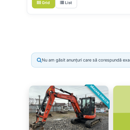
Grid
List
Nu am găsit anunțuri care să corespundă exact t
VÂNZARE DIRECTA