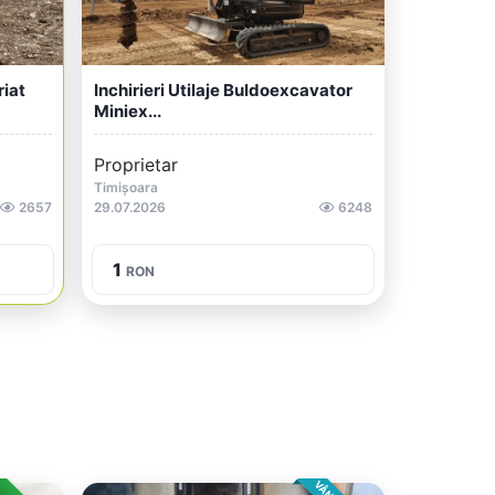
riat
Inchirieri Utilaje Buldoexcavator
Miniex...
Proprietar
Timișoara
2657
29.07.2026
6248
1
RON