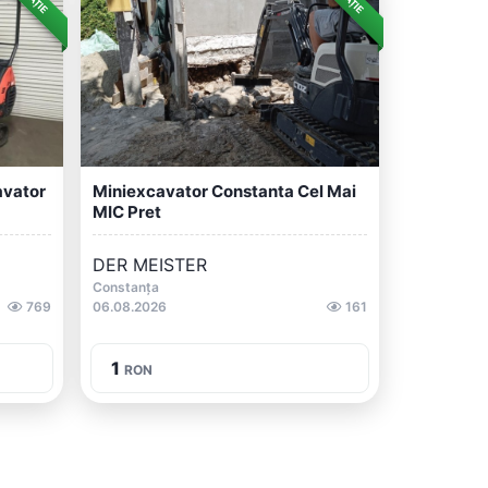
avator
Miniexcavator Constanta Cel Mai
MIC Pret
DER MEISTER
Constanța
769
06.08.2026
161
1
RON