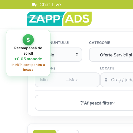
Chat Live
TIPUL ANUNȚULUI
CATEGORIE
PREȚ (RON)
LOCAȚIE
–
Afișează filtre