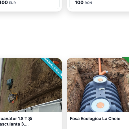
400
100
EUR
RON
VÂNZARE DIRECTA
cavator 1.8 T Și
Fosa Ecologica La Cheie
sculanta 3....