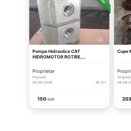
Pompa Hidraulica CAT
Cupe M
HIDROMOTOR ROTIRE,...
Proprietar
Propri
Pașcani
Gropniț
06.08.2026
211
06.08.
150
20
EUR