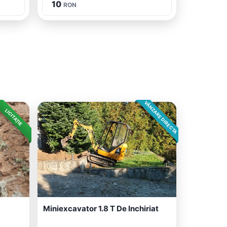
10
RON
VÂNZARE DIRECTA
LICITAȚIE
Miniexcavator 1.8 T De Inchiriat