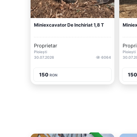
Miniexcavator De Inchiriat 1,8 T
Miniex
Proprietar
Propri
Ploiești
Ploiești
30.07.2026
6064
30.07.2
150
150
RON