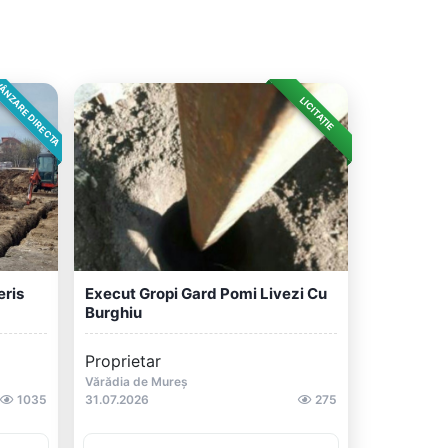
ÂNZARE DIRECTA
LICITAȚIE
eris
Execut Gropi Gard Pomi Livezi Cu
Burghiu
Proprietar
Vărădia de Mureș
1035
31.07.2026
275