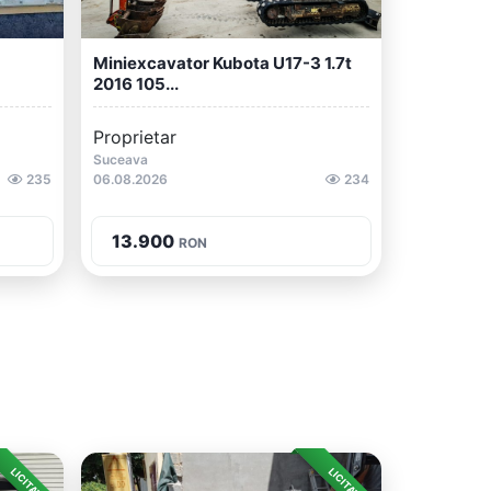
Miniexcavator Kubota U17-3 1.7t
2016 105...
Proprietar
Suceava
235
06.08.2026
234
13.900
RON
LICITAȚIE
LICITAȚIE