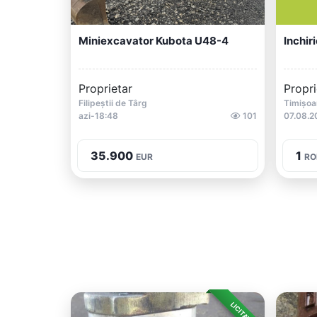
Miniexcavator Kubota U48-4
Inchir
Proprietar
Propri
Filipeștii de Târg
Timișoa
azi-18:48
101
07.08.2
35.900
1
EUR
RO
LICITAȚIE