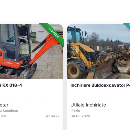
V
LICITAȚIE
a KX 018-4
Inchiriere Buldoexcavator P
etar
Utilaje Inchiriate
u Secuiesc
Periș
2026
6472
04.08.2026